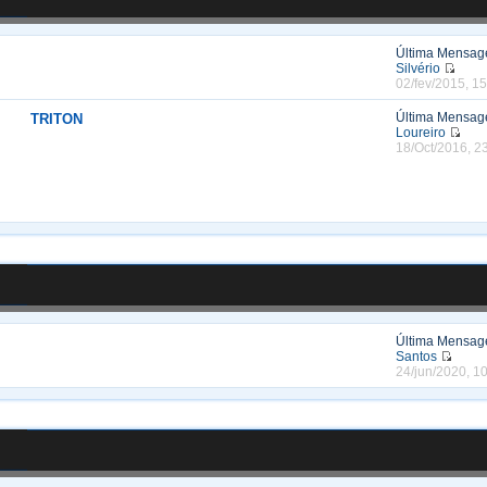
Última Mensa
Silvério
02/fev/2015, 1
Última Mensa
TRITON
Loureiro
18/Oct/2016, 2
Última Mensa
Santos
24/jun/2020, 1