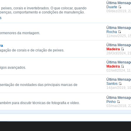
Última Mensa
Duarte
 peixes, corais e invertebrados. O que colocar, quando
09/dez/2019, 2
, doenças, comportamento e condições de manutenção.
s
Última Mensa
Rocha
 pormenores da montagem.
11/nov/2025, 1
Última Mensa
ra
Madeira
agação de corais e de criação de peixes.
28/Oct/2024, 2
Última Mensa
Madeira
tigos avançados.
02/set/2024, 11
Última Mensa
Santos
sentação de novidades das principais marcas de
14/jan/2019, 1
Última Mensa
Pinho
também para discutir técnicas de fotografia e vídeo.
03/mai/2018, 2