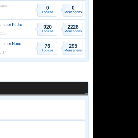
sagem
0
0
Tópicos
Mensagens
gem por
Pedro
920
2228
Tópicos
Mensagens
2:23
gem por
Nuno
76
295
Tópicos
Mensagens
0:14