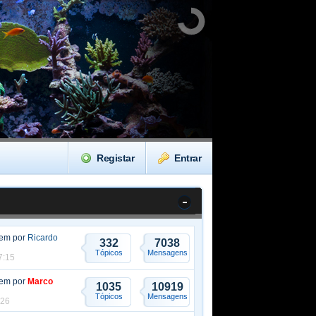
Registar
Entrar
gem por
Ricardo
332
7038
Tópicos
Mensagens
7:15
gem por
Marco
1035
10919
Tópicos
Mensagens
:26