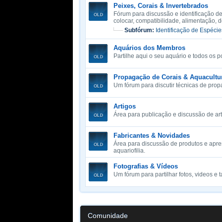
Peixes, Corais & Invertebrados
Fórum para discussão e identificação de
colocar, compatibilidade, alimentação
Subfórum:
Identificação de Espécie
Aquários dos Membros
Partilhe aqui o seu aquário e todos os
Propagação de Corais & Aquacultu
Um fórum para discutir técnicas de prop
Artigos
Área para publicação e discussão de ar
Fabricantes & Novidades
Área para discussão de produtos e apre
aquariofilia.
Fotografias & Vídeos
Um fórum para partilhar fotos, videos e 
Comunidade