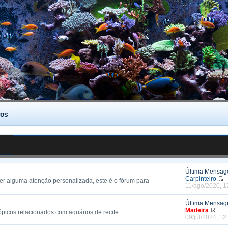
os
Última Mensa
Carpinteiro
ter alguma atenção personalizada, este é o fórum para
11/ago/2020, 1
Última Mensa
Madeira
ópicos relacionados com aquários de recife.
09/jul/2024, 12