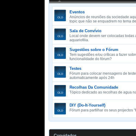
Eventos
Anúncios de reuniões da sociedade aqua
topic que não se enquadrem no tema de
Sala de Convívio
Local onde devem ser colocadas todas 
aquariofilia.
Sugestões sobre o Fórum
Tem sugestões e/ou críticas a fazer so
funcionalidade do fórum?
Testes
Fórum para colocar mensagens de teste.
automaticamente após 24h
Recolhas Da Comunidade
Tópico dedicado as recolhas de agua n
DIY (Do-It-Yourself)
Fórum para partilhar os seus projectos
Convidados