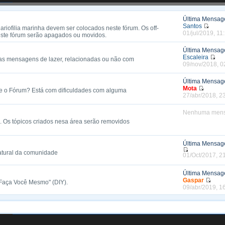
Última Mensa
Santos
riofilia marinha devem ser colocados neste fórum. Os off-
01/jul/2019, 11
ste fórum serão apagados ou movidos.
Última Mensa
Escaleira
as mensagens de lazer, relacionadas ou não com
09/nov/2018, 0
Última Mensa
Mota
bre o Fórum? Está com dificuldades com alguma
27/abr/2018, 2
Nenhuma men
 Os tópicos criados nesa área serão removidos
Última Mensa
atural da comunidade
01/Oct/2017, 2
Última Mensa
Gaspar
 "Faça Você Mesmo" (DIY).
09/abr/2019, 1