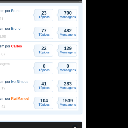
gem por
Bruno
23
700
Tópicos
Mensagens
:11
gem por
Bruno
77
482
Tópicos
Mensagens
2:08
gem por
Carlos
22
129
Tópicos
Mensagens
3:07
sagem
0
0
Tópicos
Mensagens
gem por
Ivo Simoes
41
283
Tópicos
Mensagens
1:19
gem por
Rui Manuel
104
1539
Tópicos
Mensagens
6:42