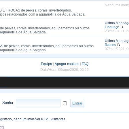
Nenhuma men
 E TROCAS de peixes, corais, invertebrados,
iços relacionados com a aquariofilia de Água Salgada.
Última Mensa
Chouriço
e peixes, corais, invertebrados, equipamentos ou outros
23/mai/2021, 2
aquariofilia de Água Salgada.
Última Mensa
Ramos
 de peixes, corais, invertebrados, equipamentos ou outros
07/mar/2021, 0
aquariofilia de Água Salgada.
Equipa
|
Apagar cookies
|
FAQ
Data/Hora: 06/ago/2026, 06:55
Senha:
registado, nenhum invisível e 121 visitantes
ot]