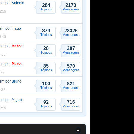
gem por
Antonio
284
2170
Tópicos
Mensagens
2:59
gem por
Tiago
379
28326
Tópicos
Mensagens
5:46
gem por
Marco
28
207
Tópicos
Mensagens
1:53
gem por
Marco
85
570
Tópicos
Mensagens
:47
gem por
Bruno
104
821
Tópicos
Mensagens
0:32
gem por
Miguel
92
716
Tópicos
Mensagens
2:59