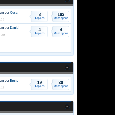
gem por
César
8
163
Tópicos
Mensagens
5:22
gem por
Daniel
4
4
Tópicos
Mensagens
3:39
gem por
Bruno
19
30
Tópicos
Mensagens
0:15