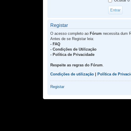
Ocultar o
Registar
O acesso completo ao
Fórum
necessita dum R
Antes de se Registar leia:
- FAQ
- Condições de Utilização
- Política de Privacidade
Respeite as regras do Fórum
.
Condições de utilização
|
Política de Privac
Registar