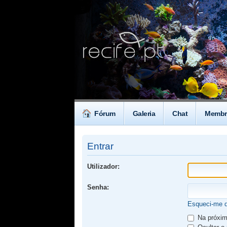
Fórum
Galeria
Chat
Membr
Entrar
Utilizador:
Senha:
Esqueci-me 
Na próxima