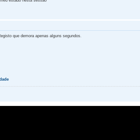
 meu estado nesta sessão
egisto que demora apenas alguns segundos.
idade