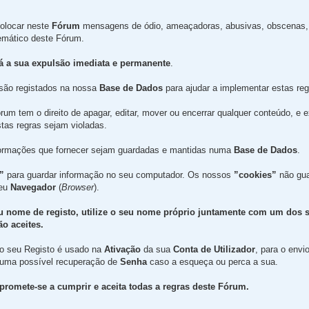
olocar neste
Fórum
mensagens de ódio, ameaçadoras, abusivas, obscenas, 
temático deste Fórum.
rá a sua expulsão imediata e permanente
.
são registados na nossa
Base de Dados
para ajudar a implementar estas reg
um tem o direito de apagar, editar, mover ou encerrar qualquer conteúdo, e 
tas regras sejam violadas.
formações que fornecer sejam guardadas e mantidas numa
Base de Dados
.
”
para guardar informação no seu computador. Os nossos
”cookies”
não gua
seu
Navegador
(
Browser
).
u nome de registo, utilize o seu nome próprio juntamente com um dos 
o aceites.
 no seu Registo é usado na
Ativação
da sua
Conta de Utilizador
, para o envi
 uma possível recuperação de
Senha
caso a esqueça ou perca a sua.
promete-se a cumprir e aceita todas a regras deste Fórum.