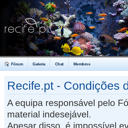
Fórum
Galeria
Chat
Membros
Recife.pt - Condições d
A equipa responsável pelo F
material indesejável.
Apesar disso, é impossível ev