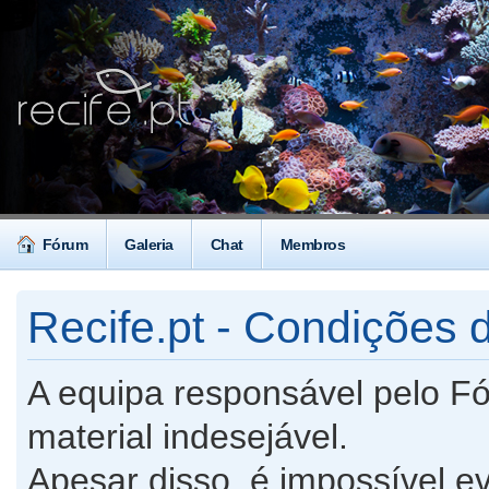
Fórum
Galeria
Chat
Membros
Recife.pt - Condições d
A equipa responsável pelo F
material indesejável.
Apesar disso, é impossível ev