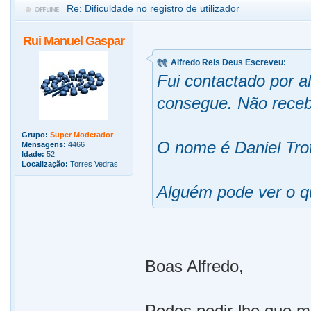
Re: Dificuldade no registro de utilizador
Rui Manuel Gaspar
Alfredo Reis Deus Escreveu:
Fui contactado por a
consegue. Não receb
Grupo:
Super Moderador
O nome é Daniel Tro
Mensagens:
4466
Idade:
52
Localização:
Torres Vedras
Alguém pode ver o q
Boas Alfredo,
Podes pedir-lhe que 