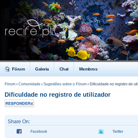
Fórum
Galeria
Chat
Membros
Fórum
‹
Comunidade
‹
Sugestões sobre o Fórum
‹
Dificuldade no registro de uti
Dificuldade no registro de utilizador
Responder
Share On:
Facebook
Twitter