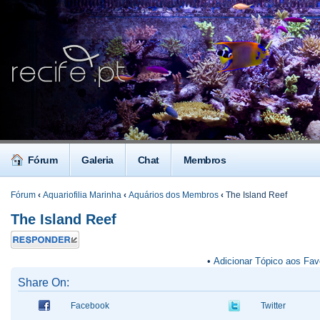
Fórum
Galeria
Chat
Membros
Fórum
‹
Aquariofilia Marinha
‹
Aquários dos Membros
‹
The Island Reef
The Island Reef
Responder
•
Adicionar Tópico aos Fav
Share On:
Facebook
Twitter