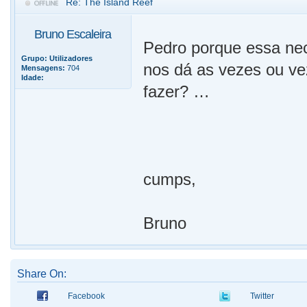
Re: The Island Reef
Bruno Escaleira
Pedro porque essa ne
Grupo:
Utilizadores
nos dá as vezes ou v
Mensagens:
704
Idade:
fazer? …
cumps,
Bruno
Share On:
Facebook
Twitter