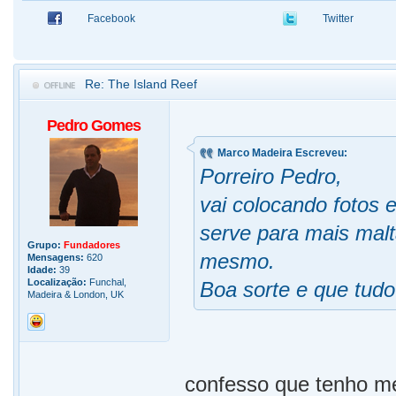
Facebook
Twitter
Re: The Island Reef
Pedro Gomes
Marco Madeira Escreveu:
Porreiro Pedro,
vai colocando fotos 
serve para mais malt
Grupo:
Fundadores
mesmo.
Mensagens:
620
Idade:
39
Localização:
Funchal,
Boa sorte e que tud
Madeira & London, UK
confesso que tenho m