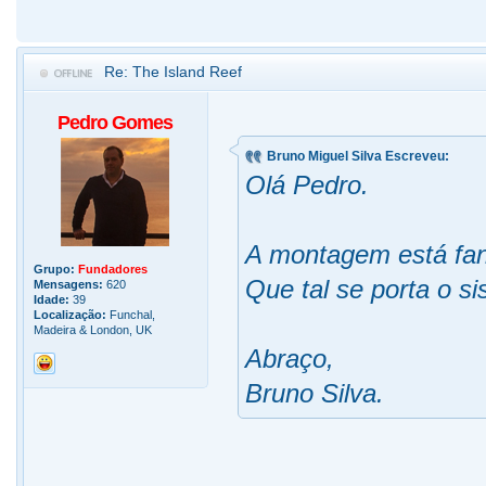
Re: The Island Reef
Pedro Gomes
Bruno Miguel Silva Escreveu:
Olá Pedro.
A montagem está fan
Grupo:
Fundadores
Que tal se porta o s
Mensagens:
620
Idade:
39
Localização:
Funchal,
Madeira & London, UK
Abraço,
Bruno Silva.