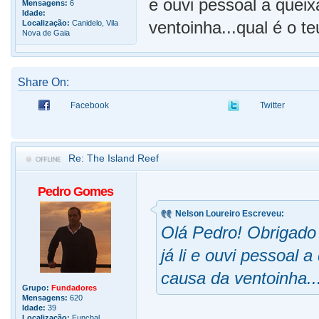
e ouvi pessoal a queix
Mensagens:
6
Idade:
ventoinha...qual é o t
Localização:
Canidelo, Vila
Nova de Gaia
Share On:
Facebook
Twitter
Re: The Island Reef
Pedro Gomes
Nelson Loureiro Escreveu:
Olá Pedro! Obrigado 
já li e ouvi pessoal 
causa da ventoinha..
Grupo:
Fundadores
Mensagens:
620
Idade:
39
Localização:
Funchal,