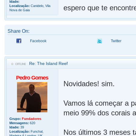
Idade:
espero que te encont
Localização:
Canidelo, Vila
Nova de Gaia
Share On:
Facebook
Twitter
Re: The Island Reef
Pedro Gomes
Novidades! sim.
Vamos lá começar a pa
meio 99% dos corais a
Grupo:
Fundadores
Mensagens:
620
Idade:
39
Nos últimos 3 meses t
Localização:
Funchal,
Madeira & London, UK