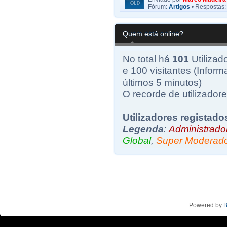
Fórum:
Artigos
• Respostas
Quem está online?
No total há
101
Utilizad
e 100 visitantes (Inform
últimos 5 minutos)
O recorde de utilizadore
Utilizadores registado
Legenda
:
Administrado
Global
,
Super Moderad
Powered by
B