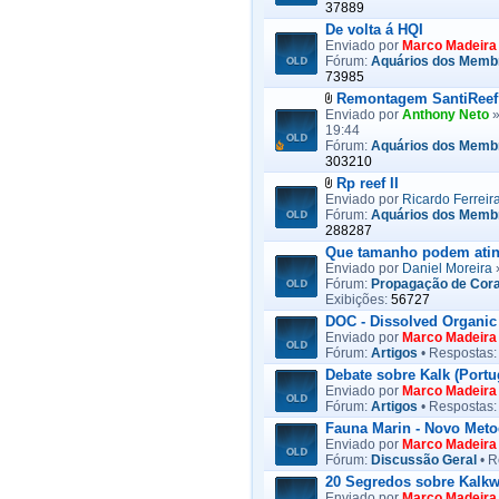
37889
De volta á HQI
Enviado por
Marco Madeira
Fórum:
Aquários dos Memb
73985
Remontagem SantiReef
Enviado por
Anthony Neto
»
19:44
Fórum:
Aquários dos Memb
303210
Rp reef II
Enviado por
Ricardo Ferreir
Fórum:
Aquários dos Memb
288287
Que tamanho podem ating
Enviado por
Daniel Moreira
»
Fórum:
Propagação de Cora
Exibições:
56727
DOC - Dissolved Organic
Enviado por
Marco Madeira
Fórum:
Artigos
• Respostas
Debate sobre Kalk (Portu
Enviado por
Marco Madeira
Fórum:
Artigos
• Respostas
Fauna Marin - Novo Meto
Enviado por
Marco Madeira
Fórum:
Discussão Geral
• R
20 Segredos sobre Kalk
Enviado por
Marco Madeira