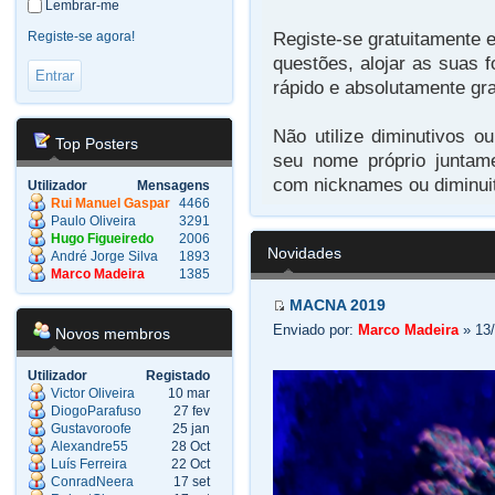
Lembrar-me
Registe-se gratuitamente e
Registe-se agora!
questões, alojar as suas f
rápido e absolutamente gra
Não utilize diminutivos o
Top Posters
seu nome próprio juntam
com nicknames ou diminuit
Utilizador
Mensagens
Rui Manuel Gaspar
4466
Paulo Oliveira
3291
Hugo Figueiredo
2006
Novidades
André Jorge Silva
1893
Marco Madeira
1385
MACNA 2019
Enviado por:
Marco Madeira
» 13/
Novos membros
Utilizador
Registado
Victor Oliveira
10 mar
DiogoParafuso
27 fev
Gustavoroofe
25 jan
Alexandre55
28 Oct
Luís Ferreira
22 Oct
ConradNeera
17 set