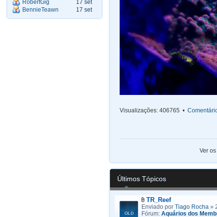
RobertGig
17 set
BennieTeawn
17 set
Visualizações: 406765 •
Comentário
Ver os
Últimos Tópicos
TR_Reef
Enviado por
Tiago Rocha
» 
Fórum:
Aquários dos Memb