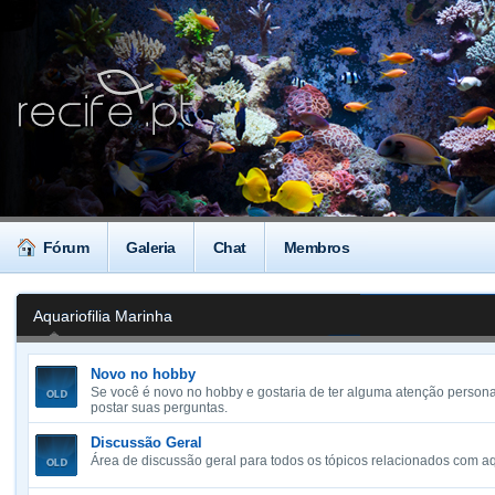
Fórum
Galeria
Chat
Membros
Aquariofilia Marinha
Novo no hobby
Se você é novo no hobby e gostaria de ter alguma atenção personal
postar suas perguntas.
Discussão Geral
Área de discussão geral para todos os tópicos relacionados com aq