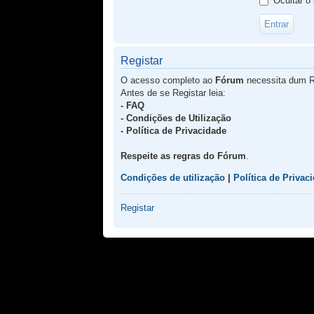
Ocultar o
Registar
O acesso completo ao
Fórum
necessita dum R
Antes de se Registar leia:
- FAQ
- Condições de Utilização
- Política de Privacidade
Respeite as regras do Fórum
.
Condições de utilização
|
Política de Privac
Registar