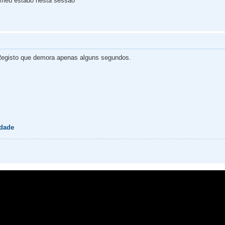
 meu estado nesta sessão
egisto que demora apenas alguns segundos.
idade