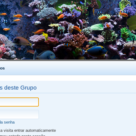
os
es deste Grupo
da senha
 visita entrar automaticamente