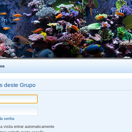
os
es deste Grupo
da senha
 visita entrar automaticamente