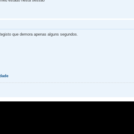
 meu estado nesta sessão
egisto que demora apenas alguns segundos.
idade