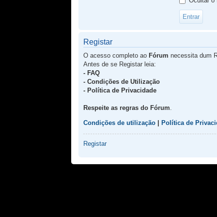
Ocultar o
Registar
O acesso completo ao
Fórum
necessita dum R
Antes de se Registar leia:
- FAQ
- Condições de Utilização
- Política de Privacidade
Respeite as regras do Fórum
.
Condições de utilização
|
Política de Privac
Registar