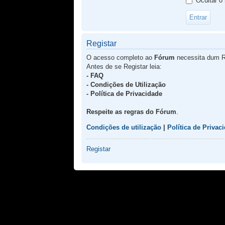
Ocultar o
Registar
O acesso completo ao
Fórum
necessita dum R
Antes de se Registar leia:
- FAQ
- Condições de Utilização
- Política de Privacidade
Respeite as regras do Fórum
.
Condições de utilização
|
Política de Privac
Registar