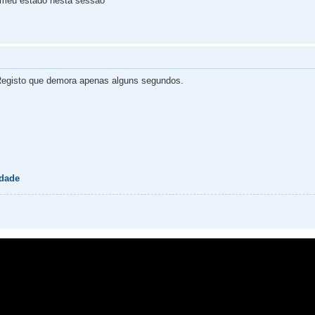
 meu estado nesta sessão
egisto que demora apenas alguns segundos.
idade