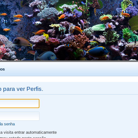
os
 para ver Perfis.
da senha
 visita entrar automaticamente