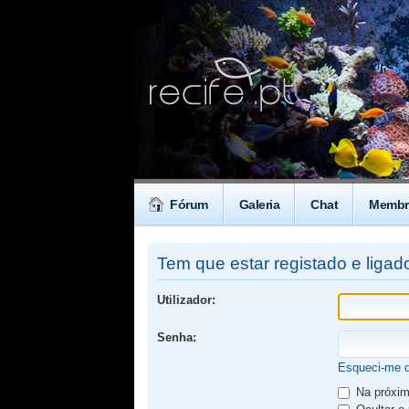
Fórum
Galeria
Chat
Membr
Tem que estar registado e ligado
Utilizador:
Senha:
Esqueci-me 
Na próxima