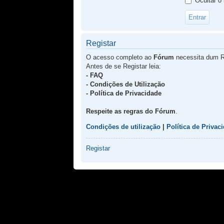
Ocultar o
Registar
O acesso completo ao
Fórum
necessita dum R
Antes de se Registar leia:
- FAQ
- Condições de Utilização
- Política de Privacidade
Respeite as regras do Fórum
.
Condições de utilização
|
Política de Privac
Registar