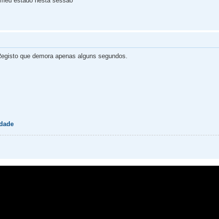
 meu estado nesta sessão
egisto que demora apenas alguns segundos.
idade