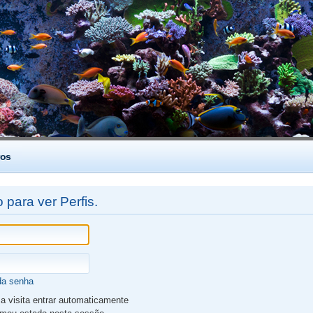
os
 para ver Perfis.
da senha
 visita entrar automaticamente