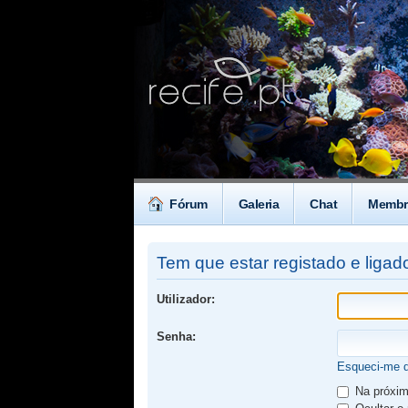
Fórum
Galeria
Chat
Membr
Tem que estar registado e ligado
Utilizador:
Senha:
Esqueci-me 
Na próxima