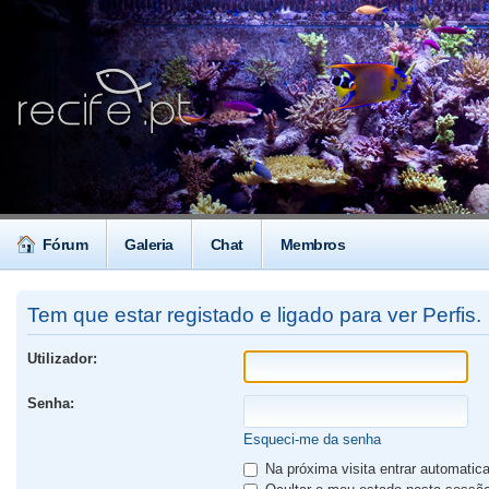
Fórum
Galeria
Chat
Membros
Tem que estar registado e ligado para ver Perfis.
Utilizador:
Senha:
Esqueci-me da senha
Na próxima visita entrar automati