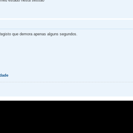
 meu estado nesta sessão
egisto que demora apenas alguns segundos.
idade