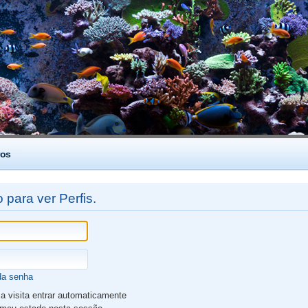
os
 para ver Perfis.
da senha
 visita entrar automaticamente