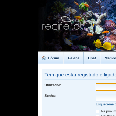
Fórum
Galeria
Chat
Membr
Tem que estar registado e ligado
Utilizador:
Senha:
Esqueci-me 
Na próxima