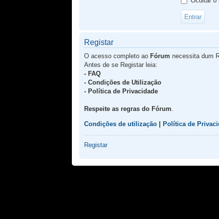
Ocultar o
Registar
O acesso completo ao
Fórum
necessita dum R
Antes de se Registar leia:
- FAQ
- Condições de Utilização
- Política de Privacidade
Respeite as regras do Fórum
.
Condições de utilização
|
Política de Privac
Registar