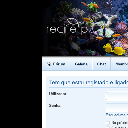
Fórum
Galeria
Chat
Membr
Tem que estar registado e ligado
Utilizador:
Senha:
Esqueci-me 
Na próxima