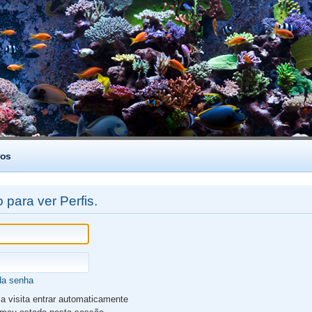
os
 para ver Perfis.
da senha
 visita entrar automaticamente