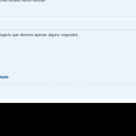
 meu estado nesta sessão
egisto que demora apenas alguns segundos.
idade