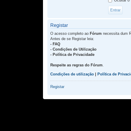
Ocultar o
Registar
O acesso completo ao
Fórum
necessita dum R
Antes de se Registar leia:
- FAQ
- Condições de Utilização
- Política de Privacidade
Respeite as regras do Fórum
.
Condições de utilização
|
Política de Privac
Registar