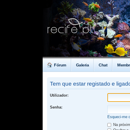
Fórum
Galeria
Chat
Membr
Tem que estar registado e ligado
Utilizador:
Senha:
Esqueci-me 
Na próxima