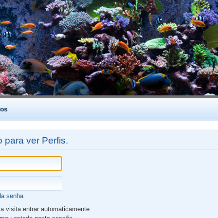
os
 para ver Perfis.
da senha
 visita entrar automaticamente