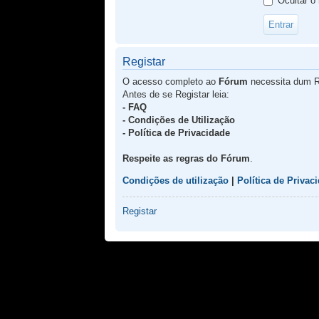
Ocultar o
Registar
O acesso completo ao
Fórum
necessita dum R
Antes de se Registar leia:
- FAQ
- Condições de Utilização
- Política de Privacidade
Respeite as regras do Fórum
.
Condições de utilização
|
Política de Privac
Registar