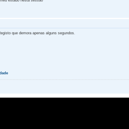
 meu estado nesta sessão
egisto que demora apenas alguns segundos.
idade