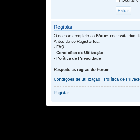
Ocultar o
Registar
O acesso completo ao
Fórum
necessita dum R
Antes de se Registar leia:
- FAQ
- Condições de Utilização
- Política de Privacidade
Respeite as regras do Fórum
.
Condições de utilização
|
Política de Privac
Registar