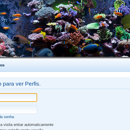
os
 para ver Perfis.
da senha
 visita entrar automaticamente