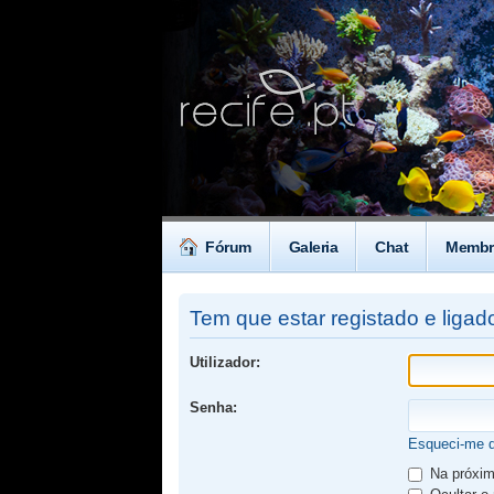
Fórum
Galeria
Chat
Membr
Tem que estar registado e ligado
Utilizador:
Senha:
Esqueci-me 
Na próxima