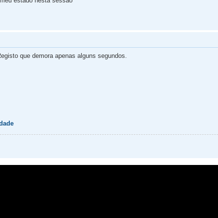
 meu estado nesta sessão
egisto que demora apenas alguns segundos.
idade