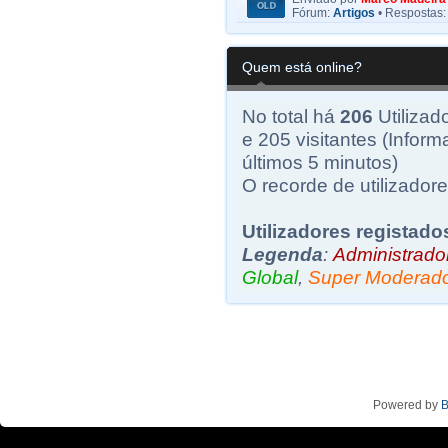
Fórum:
Artigos
• Respostas
Quem está online?
No total há
206
Utilizad
e 205 visitantes (Inform
últimos 5 minutos)
O recorde de utilizadore
Utilizadores registado
Legenda
:
Administrado
Global
,
Super Moderad
Powered by
B