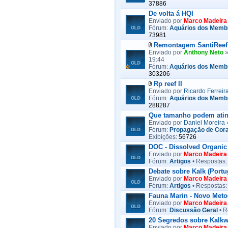
37886
De volta á HQI
Enviado por
Marco Madeira
Fórum:
Aquários dos Memb
73981
Remontagem SantiReef
Enviado por
Anthony Neto
»
19:44
Fórum:
Aquários dos Memb
303206
Rp reef II
Enviado por
Ricardo Ferreir
Fórum:
Aquários dos Memb
288287
Que tamanho podem ating
Enviado por
Daniel Moreira
»
Fórum:
Propagação de Cora
Exibições:
56726
DOC - Dissolved Organic
Enviado por
Marco Madeira
Fórum:
Artigos
• Respostas
Debate sobre Kalk (Portu
Enviado por
Marco Madeira
Fórum:
Artigos
• Respostas
Fauna Marin - Novo Meto
Enviado por
Marco Madeira
Fórum:
Discussão Geral
• R
20 Segredos sobre Kalk
Enviado por
Marco Madeira