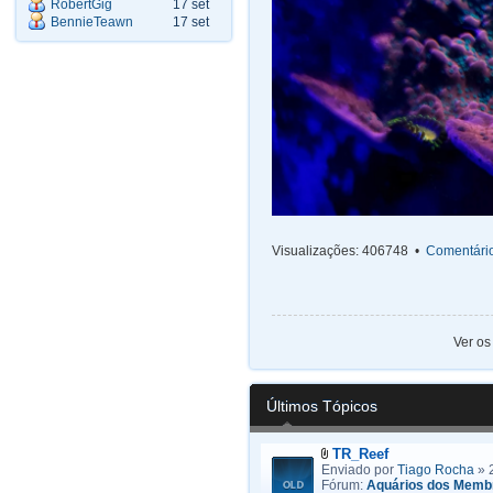
RobertGig
17 set
BennieTeawn
17 set
Visualizações: 406748 •
Comentário
Ver os
Últimos Tópicos
TR_Reef
Enviado por
Tiago Rocha
» 
Fórum:
Aquários dos Memb