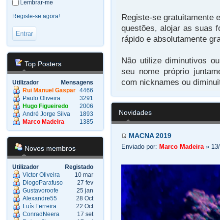
Lembrar-me
Registe-se gratuitamente e
Registe-se agora!
questões, alojar as suas f
rápido e absolutamente gra
Não utilize diminutivos o
Top Posters
seu nome próprio juntam
com nicknames ou diminuit
Utilizador
Mensagens
Rui Manuel Gaspar
4466
Paulo Oliveira
3291
Hugo Figueiredo
2006
Novidades
André Jorge Silva
1893
Marco Madeira
1385
MACNA 2019
Enviado por:
Marco Madeira
» 13/
Novos membros
Utilizador
Registado
Victor Oliveira
10 mar
DiogoParafuso
27 fev
Gustavoroofe
25 jan
Alexandre55
28 Oct
Luís Ferreira
22 Oct
ConradNeera
17 set