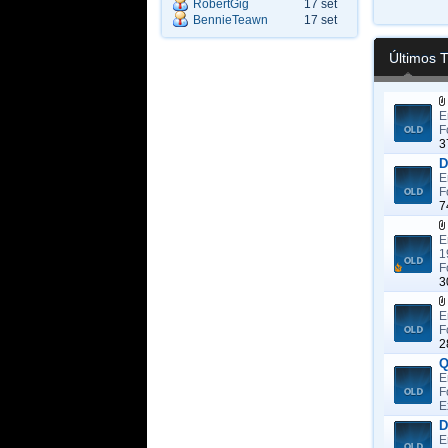
RobertGig
17 set
BennieTeawn
17 set
Últimos 
E
F
3
D
E
F
7
E
1
F
3
E
F
2
Q
E
F
E
D
E