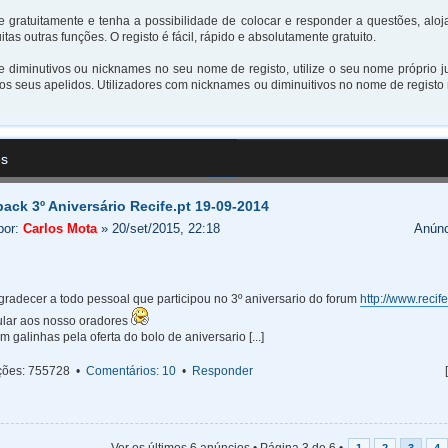
e gratuitamente e tenha a possibilidade de colocar e responder a questões, aloj
itas outras funções. O registo é fácil, rápido e absolutamente gratuito.
ze diminutivos ou nicknames no seu nome de registo, utilize o seu nome próprio 
s seus apelidos. Utilizadores com nicknames ou diminuitivos no nome de registo
es
ack 3º Aniversário Recife.pt 19-09-2014
por:
Carlos Mota
» 20/set/2015, 22:18
Anúnc
gradecer a todo pessoal que participou no 3º aniversario do forum
http://www.recife
ular aos nosso oradores
 galinhas pela oferta do bolo de aniversario [...]
ações: 755728 •
Comentários: 10
•
Responder