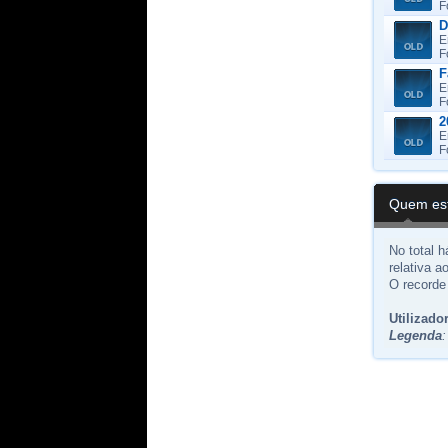
F
D
E
F
F
E
F
2
E
F
Quem est
No total 
relativa a
O recorde 
Utilizado
Legenda