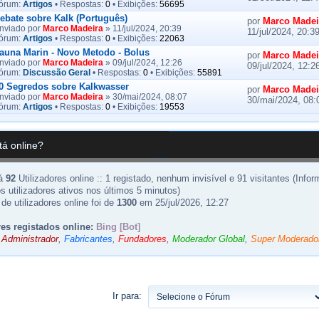
órum:
Artigos
• Respostas:
0
• Exibições:
56695
ebate sobre Kalk (Português)
por
Marco Madei
nviado por
Marco Madeira
» 11/jul/2024, 20:39
11/jul/2024, 20:3
órum:
Artigos
• Respostas:
0
• Exibições:
22063
auna Marin - Novo Metodo - Bolus
por
Marco Madei
nviado por
Marco Madeira
» 09/jul/2024, 12:26
09/jul/2024, 12:2
órum:
Discussão Geral
• Respostas:
0
• Exibições:
55891
0 Segredos sobre Kalkwasser
por
Marco Madei
nviado por
Marco Madeira
» 30/mai/2024, 08:07
30/mai/2024, 08:
órum:
Artigos
• Respostas:
0
• Exibições:
19553
á online?
há
92
Utilizadores online :: 1 registado, nenhum invisível e 91 visitantes (Info
os utilizadores ativos nos últimos 5 minutos)
de utilizadores online foi de
1300
em 25/jul/2026, 12:27
res registados online:
Bing [Bot]
:
Administrador
,
Fabricantes
,
Fundadores
,
Moderador Global
,
Super Moderado
Ir para: