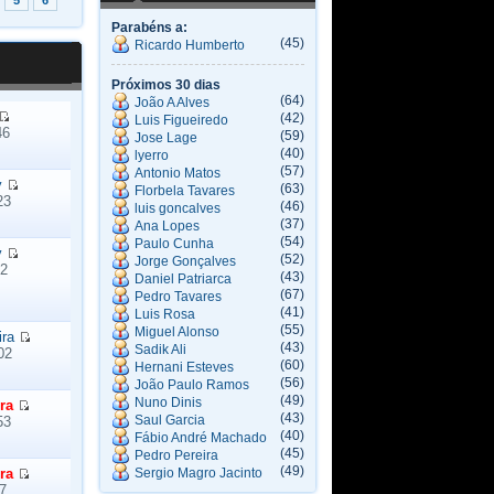
5
6
Parabéns a:
(45)
Ricardo Humberto
Próximos 30 dias
(64)
João A Alves
(42)
Luis Figueiredo
46
(59)
Jose Lage
(40)
lyerro
(57)
Antonio Matos
y
(63)
Florbela Tavares
23
(46)
luis goncalves
(37)
Ana Lopes
(54)
Paulo Cunha
y
(52)
Jorge Gonçalves
32
(43)
Daniel Patriarca
(67)
Pedro Tavares
(41)
Luis Rosa
(55)
Miguel Alonso
ira
(43)
Sadik Ali
02
(60)
Hernani Esteves
(56)
João Paulo Ramos
(49)
Nuno Dinis
ra
(43)
Saul Garcia
53
(40)
Fábio André Machado
(45)
Pedro Pereira
(49)
ra
Sergio Magro Jacinto
7