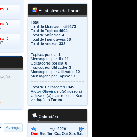
ra
Estatísticas do Fórum:
9
Total
ra
Total de Mensagens
59173
6
Total de Tópicos
4694
Total de Anúncios:
4
ra
Total de Inamovíveis:
38
07
Total de Anexos:
332
Tópicos por dia:
1
Mensagens por dia:
11
Utilizadores por dia:
0
Tópicos por Utilizador:
3
Mensagens por Utilizador:
32
Mensagens por Tópico:
13
rmação
Total de Utilizadores
1845
Victor Oliveira
é o(a) nosso(a)
Utilizador(a) mais recente. Bem
vindo(a) ao
Fórum
r
Calendário
Ago 2026
Dom
Seg
Ter
Qua
Qui
Sex
Sáb