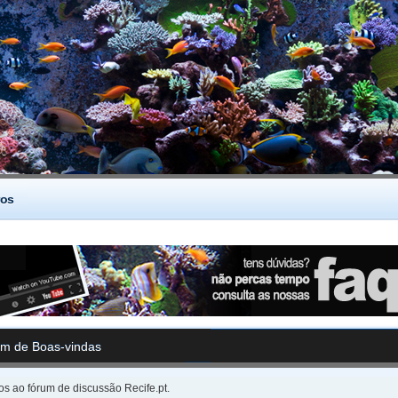
os
m de Boas-vindas
s ao fórum de discussão Recife.pt.