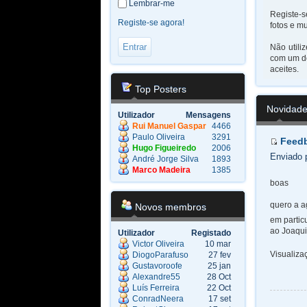
Lembrar-me
Registe-s
Registe-se agora!
fotos e mu
Não utili
com um do
aceites.
Top Posters
Novidad
Utilizador
Mensagens
Rui Manuel Gaspar
4466
Paulo Oliveira
3291
Feedb
Hugo Figueiredo
2006
Enviado 
André Jorge Silva
1893
Marco Madeira
1385
boas
quero a a
Novos membros
em partic
ao Joaquim
Utilizador
Registado
Victor Oliveira
10 mar
Visualiz
DiogoParafuso
27 fev
Gustavoroofe
25 jan
Alexandre55
28 Oct
Luís Ferreira
22 Oct
ConradNeera
17 set