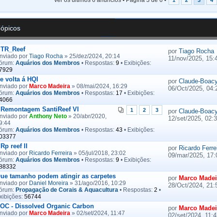
Ver os últimos 6 anúncios • Página
3
de
6
•
1
2
3
4
Tópicos
TR_Reef
por
Tiago Rocha
nviado por
Tiago Rocha
» 25/dez/2024, 20:14
11/nov/2025, 15:
órum:
Aquários dos Membros
• Respostas:
9
• Exibições:
7929
e volta á HQI
por
Claude-Boac
nviado por
Marco Madeira
» 08/mai/2024, 16:29
06/Oct/2025, 04:
órum:
Aquários dos Membros
• Respostas:
17
• Exibições:
4066
Remontagem SantiReef VI
1
2
3
por
Claude-Boac
nviado por
Anthony Neto
» 20/abr/2020,
12/set/2025, 02:
9:44
órum:
Aquários dos Membros
• Respostas:
43
• Exibições:
03377
Rp reef II
por
Ricardo Ferre
nviado por
Ricardo Ferreira
» 05/jul/2018, 23:02
09/mar/2025, 17:
órum:
Aquários dos Membros
• Respostas:
9
• Exibições:
88332
ue tamanho podem atingir as carpetes
por
Marco Madei
nviado por
Daniel Moreira
» 31/ago/2016, 10:29
28/Oct/2024, 21:
órum:
Propagação de Corais & Aquacultura
• Respostas:
2
•
xibições:
56744
OC - Dissolved Organic Carbon
por
Marco Madei
nviado por
Marco Madeira
» 02/set/2024, 11:47
02/set/2024, 11:4