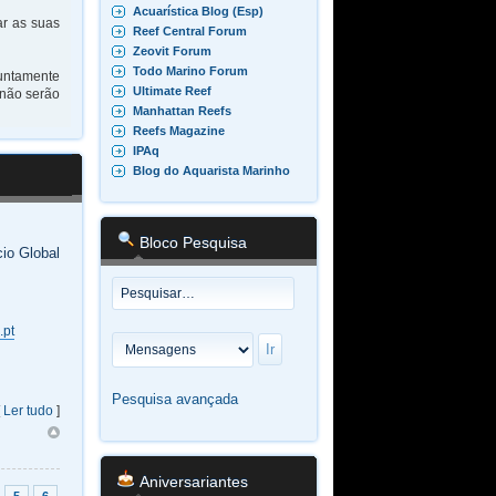
Acuarística Blog (Esp)
ar as suas
Reef Central Forum
Zeovit Forum
Todo Marino Forum
juntamente
Ultimate Reef
 não serão
Manhattan Reefs
Reefs Magazine
IPAq
Blog do Aquarista Marinho
Bloco Pesquisa
io Global
.pt
Pesquisa avançada
[
Ler tudo
]
Aniversariantes