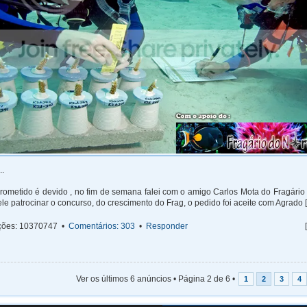
..
ometido é devido , no fim de semana falei com o amigo Carlos Mota do Fragário 
le patrocinar o concurso, do crescimento do Frag, o pedido foi aceite com Agrado [.
ações: 10370747 •
Comentários: 303
•
Responder
Ver os últimos 6 anúncios • Página
2
de
6
•
1
2
3
4