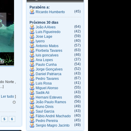
Parabéns a:
(45)
Ricardo Humberto
Próximos 30 dias
(64)
João A Alves
(42)
Luis Figueiredo
(59)
Jose Lage
(40)
lyerro
(57)
Antonio Matos
(63)
Florbela Tavares
(46)
luis goncalves
(37)
Ana Lopes
(54)
Paulo Cunha
(52)
Jorge Gonçalves
(43)
Daniel Patriarca
(67)
Pedro Tavares
do Norte ,
(41)
Luis Rosa
..]
(55)
Miguel Alonso
(43)
Sadik Ali
[
Ler tudo
]
(60)
Hernani Esteves
(56)
João Paulo Ramos
(49)
Nuno Dinis
(43)
Saul Garcia
(40)
Fábio André Machado
5
6
(45)
Pedro Pereira
(49)
Sergio Magro Jacinto