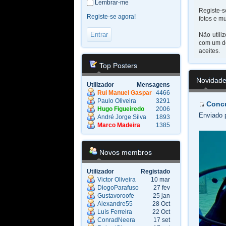
Lembrar-me
Registe-s
Registe-se agora!
fotos e mu
Não utili
com um do
aceites.
Top Posters
Novidad
Utilizador
Mensagens
Rui Manuel Gaspar
4466
Paulo Oliveira
3291
Concu
Hugo Figueiredo
2006
Enviado 
André Jorge Silva
1893
Marco Madeira
1385
Novos membros
Utilizador
Registado
Victor Oliveira
10 mar
DiogoParafuso
27 fev
Gustavoroofe
25 jan
Alexandre55
28 Oct
Luís Ferreira
22 Oct
ConradNeera
17 set