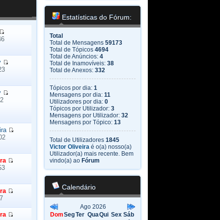
Estatísticas do Fórum:
Total
46
Total de Mensagens
59173
Total de Tópicos
4694
Total de Anúncios:
4
y
Total de Inamovíveis:
38
23
Total de Anexos:
332
Tópicos por dia:
1
y
Mensagens por dia:
11
32
Utilizadores por dia:
0
Tópicos por Utilizador:
3
Mensagens por Utilizador:
32
Mensagens por Tópico:
13
ira
02
Total de Utilizadores
1845
Victor Oliveira
é o(a) nosso(a)
Utilizador(a) mais recente. Bem
ra
vindo(a) ao
Fórum
53
Calendário
ra
7
Ago 2026
ra
Dom
Seg
Ter
Qua
Qui
Sex
Sáb