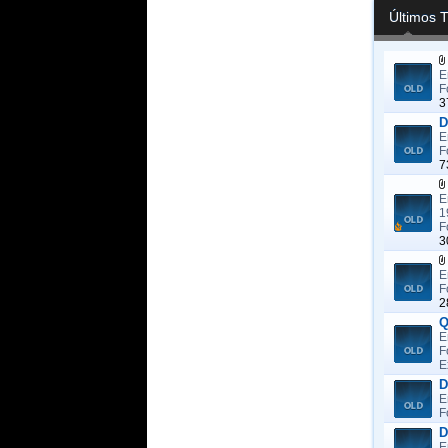
Últimos 
E
F
3
D
E
F
7
E
1
F
3
E
F
2
Q
E
F
E
D
E
F
D
E