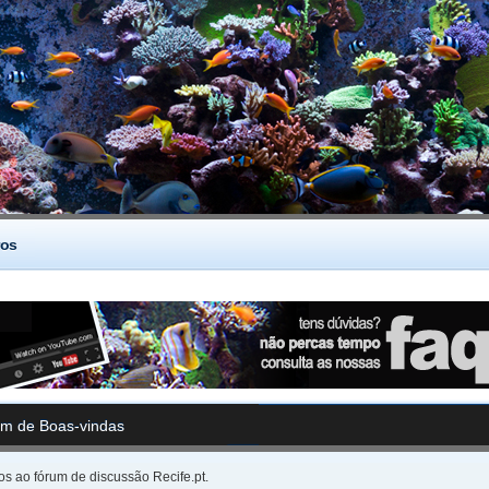
os
m de Boas-vindas
s ao fórum de discussão Recife.pt.