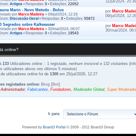
11/jul/2024, 20:3
órum:
Artigos
• Respostas:
0
• Exibições:
22052
auna Marin - Novo Metodo - Bolus
por
Marco Madei
nviado por
Marco Madeira
» 09/jul/2024, 12:26
09/jul/2024, 12:2
órum:
Discussão Geral
• Respostas:
0
• Exibições:
55872
0 Segredos sobre Kalkwasser
por
Marco Madei
nviado por
Marco Madeira
» 30/mai/2024, 08:07
30/mai/2024, 08:
órum:
Artigos
• Respostas:
0
• Exibições:
19543
á online?
há
133
Utilizadores online :: 1 registado, nenhum invisível e 132 visitantes (I
os utilizadores ativos nos últimos 5 minutos)
de utilizadores online foi de
1300
em 25/jul/2026, 12:27
res registados online:
Bing [Bot]
:
Administrador
,
Fabricantes
,
Fundadores
,
Moderador Global
,
Super Moderado
Ir para:
Powered by
Board3 Portal
© 2009 - 2011 Board3 Group