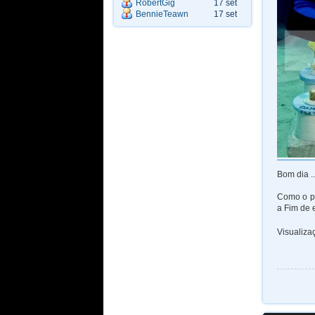
RobertGig
17 set
BennieTeawn
17 set
Bom dia ..
Como o pr
a Fim de e
Visualiz