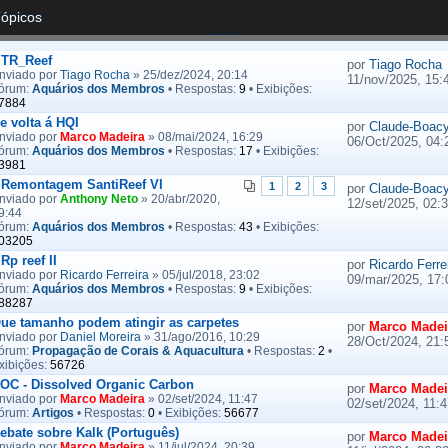
Tópicos
TR_Reef
por
Tiago Rocha
nviado por
Tiago Rocha
» 25/dez/2024, 20:14
11/nov/2025, 15:
órum:
Aquários dos Membros
• Respostas:
9
• Exibições:
7884
e volta á HQI
por
Claude-Boac
nviado por
Marco Madeira
» 08/mai/2024, 16:29
06/Oct/2025, 04:
órum:
Aquários dos Membros
• Respostas:
17
• Exibições:
3981
Remontagem SantiReef VI
1
2
3
por
Claude-Boac
nviado por
Anthony Neto
» 20/abr/2020,
12/set/2025, 02:
9:44
órum:
Aquários dos Membros
• Respostas:
43
• Exibições:
03205
Rp reef II
por
Ricardo Ferre
nviado por
Ricardo Ferreira
» 05/jul/2018, 23:02
09/mar/2025, 17:
órum:
Aquários dos Membros
• Respostas:
9
• Exibições:
88287
ue tamanho podem atingir as carpetes
por
Marco Madei
nviado por
Daniel Moreira
» 31/ago/2016, 10:29
28/Oct/2024, 21:
órum:
Propagação de Corais & Aquacultura
• Respostas:
2
•
xibições:
56726
OC - Dissolved Organic Carbon
por
Marco Madei
nviado por
Marco Madeira
» 02/set/2024, 11:47
02/set/2024, 11:4
órum:
Artigos
• Respostas:
0
• Exibições:
56677
ebate sobre Kalk (Português)
por
Marco Madei
nviado por
Marco Madeira
» 11/jul/2024, 20:39