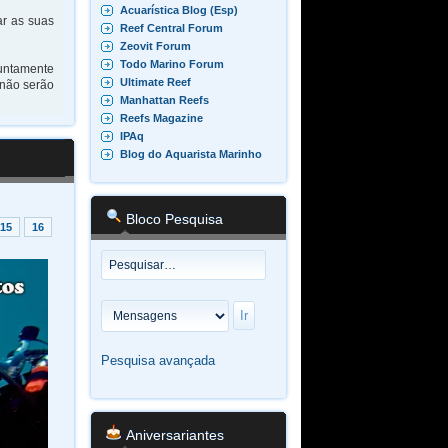
Acuarística Blog (Esp)
ar as suas
Reef Central Forum
Zeovit Forum
Todo Marino Forum
juntamente
Ultimate Reef
 não serão
Manhattan Reefs
Reefs Magazine
IPAq
Blog do Aquarista Marinho
Bloco Pesquisa
15
16
Pesquisa avançada
Aniversariantes