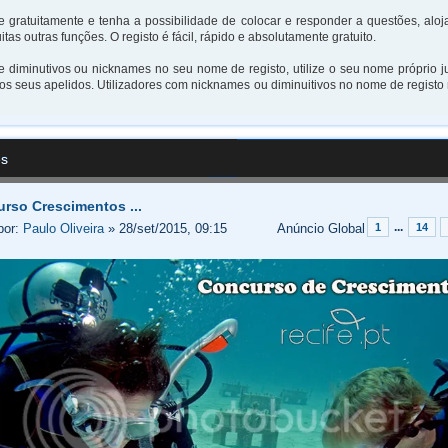
e gratuitamente e tenha a possibilidade de colocar e responder a questões, aloj
itas outras funções. O registo é fácil, rápido e absolutamente gratuito.
ze diminutivos ou nicknames no seu nome de registo, utilize o seu nome próprio 
s seus apelidos. Utilizadores com nicknames ou diminuitivos no nome de registo
es
rso Crescimentos ...
...
por:
Paulo Oliveira
» 28/set/2015, 09:15
Anúncio Global
1
14