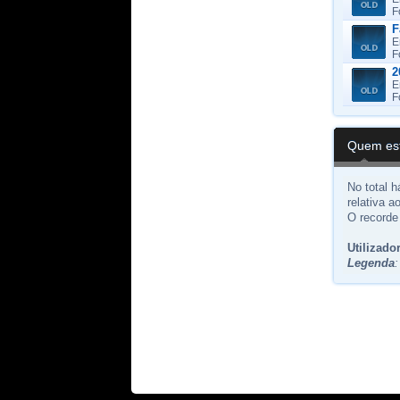
F
F
E
F
2
E
F
Quem est
No total 
relativa a
O recorde 
Utilizado
Legenda