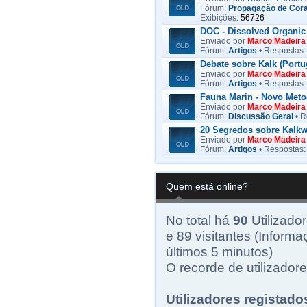
Fórum:
Propagação de Cora
Exibições:
56726
DOC - Dissolved Organic
Enviado por
Marco Madeira
Fórum:
Artigos
• Respostas
Debate sobre Kalk (Portu
Enviado por
Marco Madeira
Fórum:
Artigos
• Respostas
Fauna Marin - Novo Meto
Enviado por
Marco Madeira
Fórum:
Discussão Geral
• R
20 Segredos sobre Kalk
Enviado por
Marco Madeira
Fórum:
Artigos
• Respostas
Quem está online?
No total há
90
Utilizador
e 89 visitantes (Informa
últimos 5 minutos)
O recorde de utilizadore
Utilizadores registado