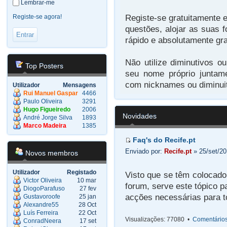
Lembrar-me
Registe-se gratuitamente e
Registe-se agora!
questões, alojar as suas f
rápido e absolutamente gra
Não utilize diminutivos o
Top Posters
seu nome próprio juntam
com nicknames ou diminuit
Utilizador
Mensagens
Rui Manuel Gaspar
4466
Paulo Oliveira
3291
Hugo Figueiredo
2006
Novidades
André Jorge Silva
1893
Marco Madeira
1385
Faq's do Recife.pt
Enviado por:
Recife.pt
» 25/set/20
Novos membros
Utilizador
Registado
Visto que se têm colocad
Victor Oliveira
10 mar
forum, serve este tópico p
DiogoParafuso
27 fev
acções necessárias para t
Gustavoroofe
25 jan
Alexandre55
28 Oct
Luís Ferreira
22 Oct
Visualizações: 77080 •
Comentários
ConradNeera
17 set