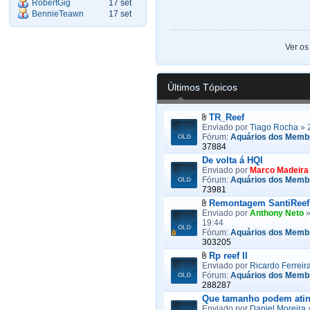
RobertGig
17 set
BennieTeawn
17 set
Ver os
Últimos Tópicos
TR_Reef
Enviado por
Tiago Rocha
» 
Fórum:
Aquários dos Memb
37884
De volta á HQI
Enviado por
Marco Madeira
Fórum:
Aquários dos Memb
73981
Remontagem SantiReef
Enviado por
Anthony Neto
»
19:44
Fórum:
Aquários dos Memb
303205
Rp reef II
Enviado por
Ricardo Ferreir
Fórum:
Aquários dos Memb
288287
Que tamanho podem ating
Enviado por
Daniel Moreira
»