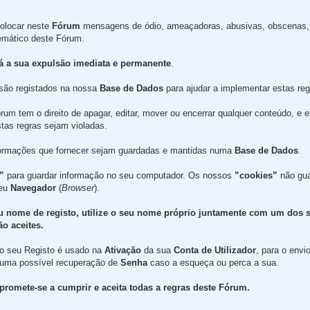
olocar neste
Fórum
mensagens de ódio, ameaçadoras, abusivas, obscenas, 
temático deste Fórum.
rá a sua expulsão imediata e permanente
.
são registados na nossa
Base de Dados
para ajudar a implementar estas reg
um tem o direito de apagar, editar, mover ou encerrar qualquer conteúdo, e 
tas regras sejam violadas.
formações que fornecer sejam guardadas e mantidas numa
Base de Dados
.
”
para guardar informação no seu computador. Os nossos
”cookies”
não gua
seu
Navegador
(
Browser
).
u nome de registo, utilize o seu nome próprio juntamente com um dos 
o aceites.
 no seu Registo é usado na
Ativação
da sua
Conta de Utilizador
, para o envi
 uma possível recuperação de
Senha
caso a esqueça ou perca a sua.
promete-se a cumprir e aceita todas a regras deste Fórum.