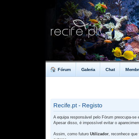
Fórum
Galeria
Chat
Membr
Recife.pt - Registo
A equipa responsável pelo Fórum preocupa-se em
Apesar disso, é impossível evitar o aparecime
Assim, como futuro
Utilizador
, reconhece que