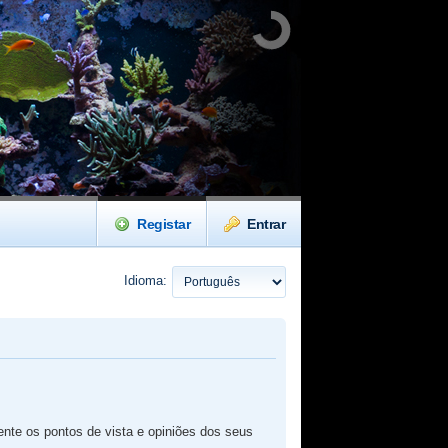
Registar
Entrar
Idioma:
te os pontos de vista e opiniões dos seus