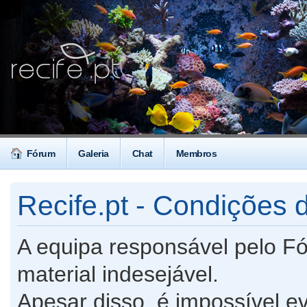
Fórum
Galeria
Chat
Membros
Recife.pt - Condições d
A equipa responsável pelo F
material indesejável.
Apesar disso, é impossível ev