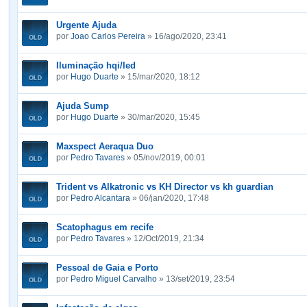
Urgente Ajuda
por
Joao Carlos Pereira
» 16/ago/2020, 23:41
Iluminação hqi/led
por
Hugo Duarte
» 15/mar/2020, 18:12
Ajuda Sump
por
Hugo Duarte
» 30/mar/2020, 15:45
Maxspect Aeraqua Duo
por
Pedro Tavares
» 05/nov/2019, 00:01
Trident vs Alkatronic vs KH Director vs kh guardian
por
Pedro Alcantara
» 06/jan/2020, 17:48
Scatophagus em recife
por
Pedro Tavares
» 12/Oct/2019, 21:34
Pessoal de Gaia e Porto
por
Pedro Miguel Carvalho
» 13/set/2019, 23:54