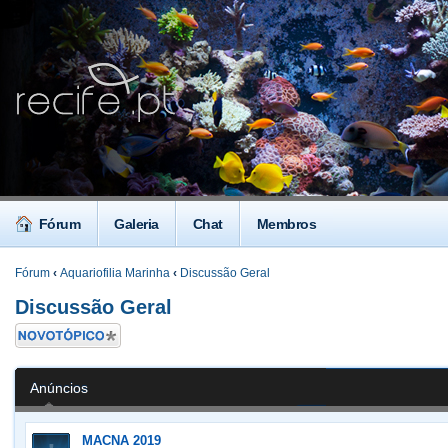
Fórum
Galeria
Chat
Membros
Fórum
‹
Aquariofilia Marinha
‹
Discussão Geral
Discussão Geral
Criar um novo
Tópico
Anúncios
MACNA 2019