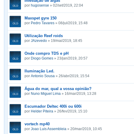
Infestação de algas
por
hugosense
» 02/set/2019, 22:04
Maxspet gyre 150
por
Pedro Tavares
» 08/jul/2019, 15:48
Utilização Reef roids
por
JAzevedo
» 19/mai/2019, 18:45
Onde compro TDS e pH
por
Diogo Gomes
» 23/jan/2019, 20:57
Iluminação Led.
por
Antonio Sousa
» 26/abr/2019, 15:54
Água do mar, qual a vossa opinião?
por
Nuno Miguel Lima
» 16/mar/2019, 13:28
Escumador Deltec 400i ou 600i
por
Helder Piteira
» 26/fev/2019, 15:10
vortech mp40
por
Joao Luis Assembleia
» 20/mar/2019, 10:45