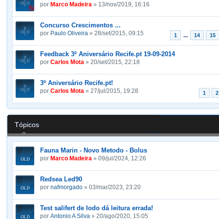
por
Marco Madeira
» 13/nov/2019, 16:16
Concurso Crescimentos ...
por
Paulo Oliveira
» 28/set/2015, 09:15
...
1
14
15
Feedback 3º Aniversário Recife.pt 19-09-2014
por
Carlos Mota
» 20/set/2015, 22:18
3º Aniversário Recife.pt!
por
Carlos Mota
» 27/jul/2015, 19:28
1
2
Tópicos
Fauna Marin - Novo Metodo - Bolus
por
Marco Madeira
» 09/jul/2024, 12:26
Redsea Led90
por
nafmorgado
» 03/mar/2023, 23:20
Test salifert de Iodo dá leitura errada!
por
Antonio A Silva
» 20/ago/2020, 15:05