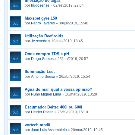
Infestação de algas
por
hugosense
» 02/set/2019, 22:04
Maxspet gyre 150
por
Pedro Tavares
» 08/jul/2019, 15:48
Utilização Reef roids
por
JAzevedo
» 19/mai/2019, 18:45
Onde compro TDS e pH
por
Diogo Gomes
» 23/jan/2019, 20:57
Iluminação Led.
por
Antonio Sousa
» 26/abr/2019, 15:54
Água do mar, qual a vossa opinião?
por
Nuno Miguel Lima
» 16/mar/2019, 13:28
Escumador Deltec 400i ou 600i
por
Helder Piteira
» 26/fev/2019, 15:10
vortech mp40
por
Joao Luis Assembleia
» 20/mar/2019, 10:45