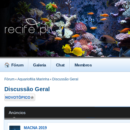
Fórum
Galeria
Chat
Membros
Fórum
‹
Aquariofilia Marinha
‹
Discussão Geral
Discussão Geral
Criar um novo
Tópico
Anúncios
MACNA 2019