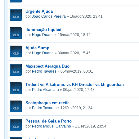
Urgente Ajuda
por
Joao Carlos Pereira
» 16/ago/2020, 23:41
Iluminação hqi/led
por
Hugo Duarte
» 15/mar/2020, 18:12
Ajuda Sump
por
Hugo Duarte
» 30/mar/2020, 15:45
Maxspect Aeraqua Duo
por
Pedro Tavares
» 05/nov/2019, 00:01
Trident vs Alkatronic vs KH Director vs kh guardian
por
Pedro Alcantara
» 06/jan/2020, 17:48
Scatophagus em recife
por
Pedro Tavares
» 12/Oct/2019, 21:34
Pessoal de Gaia e Porto
por
Pedro Miguel Carvalho
» 13/set/2019, 23:54