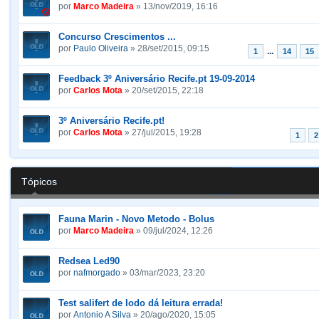
por
Marco Madeira
» 13/nov/2019, 16:16
Concurso Crescimentos ...
por
Paulo Oliveira
» 28/set/2015, 09:15
...
1
14
15
Feedback 3º Aniversário Recife.pt 19-09-2014
por
Carlos Mota
» 20/set/2015, 22:18
3º Aniversário Recife.pt!
por
Carlos Mota
» 27/jul/2015, 19:28
1
2
Tópicos
Fauna Marin - Novo Metodo - Bolus
por
Marco Madeira
» 09/jul/2024, 12:26
Redsea Led90
por
nafmorgado
» 03/mar/2023, 23:20
Test salifert de Iodo dá leitura errada!
por
Antonio A Silva
» 20/ago/2020, 15:05