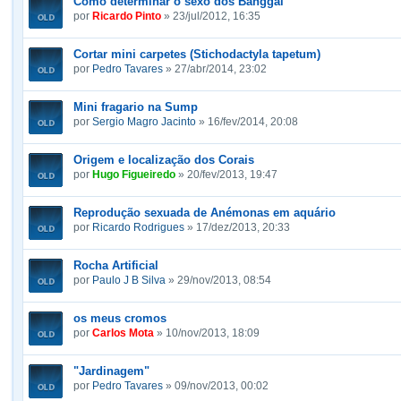
Como determinar o sexo dos Banggai
por
Ricardo Pinto
» 23/jul/2012, 16:35
Cortar mini carpetes (Stichodactyla tapetum)
por
Pedro Tavares
» 27/abr/2014, 23:02
Mini fragario na Sump
por
Sergio Magro Jacinto
» 16/fev/2014, 20:08
Origem e localização dos Corais
por
Hugo Figueiredo
» 20/fev/2013, 19:47
Reprodução sexuada de Anémonas em aquário
por
Ricardo Rodrigues
» 17/dez/2013, 20:33
Rocha Artificial
por
Paulo J B Silva
» 29/nov/2013, 08:54
os meus cromos
por
Carlos Mota
» 10/nov/2013, 18:09
"Jardinagem"
por
Pedro Tavares
» 09/nov/2013, 00:02