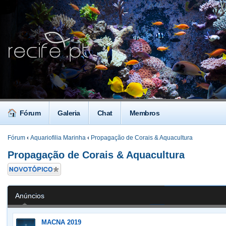
Fórum
Galeria
Chat
Membros
Fórum
‹
Aquariofilia Marinha
‹
Propagação de Corais & Aquacultura
Propagação de Corais & Aquacultura
Criar um novo
Tópico
Anúncios
MACNA 2019