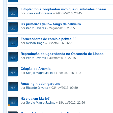
Fitoplanton e zooplanton vivo que quantidades dosear
por
João Paulo Ramos
» 24/nov/2016, 23:45
Os primeiros yellow tangs de cativeiro
por
Pedro Tavares
» 24/jan/2016, 23:55
Fornecedores de corais e peixes ??
por
Nelson Tiago
» 08/set/2016, 16:25
Reprodução da uge-redonda no Oceanário de Lisboa
por
Pedro Tavares
» 30/mar/2016, 22:15
Criação de Artémia
por
Sergio Magro Jacinto
» 28/jul/2015, 11:31
Amazing hidden gardens
por
Ricardo Oliveira
» 03/nov/2013, 00:59
Há vida em Marte?
por
Sergio Magro Jacinto
» 18/dez/2012, 22:56