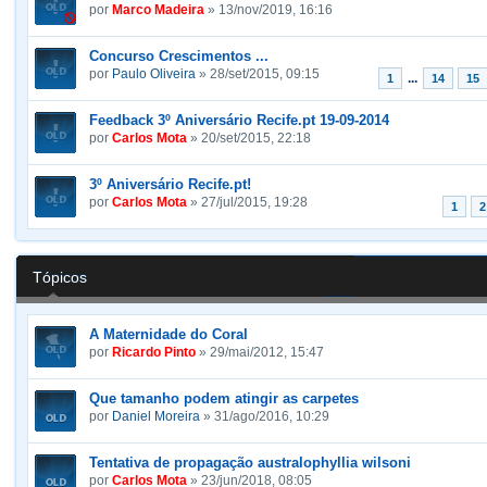
por
Marco Madeira
» 13/nov/2019, 16:16
Concurso Crescimentos ...
por
Paulo Oliveira
» 28/set/2015, 09:15
...
1
14
15
Feedback 3º Aniversário Recife.pt 19-09-2014
por
Carlos Mota
» 20/set/2015, 22:18
3º Aniversário Recife.pt!
por
Carlos Mota
» 27/jul/2015, 19:28
1
2
Tópicos
A Maternidade do Coral
por
Ricardo Pinto
» 29/mai/2012, 15:47
Que tamanho podem atingir as carpetes
por
Daniel Moreira
» 31/ago/2016, 10:29
Tentativa de propagação australophyllia wilsoni
por
Carlos Mota
» 23/jun/2018, 08:05