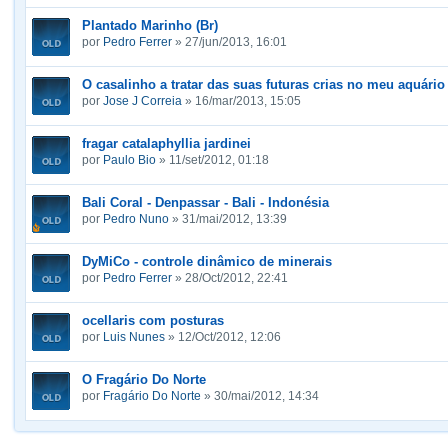
Plantado Marinho (Br)
por
Pedro Ferrer
» 27/jun/2013, 16:01
O casalinho a tratar das suas futuras crias no meu aquário
por
Jose J Correia
» 16/mar/2013, 15:05
fragar catalaphyllia jardinei
por
Paulo Bio
» 11/set/2012, 01:18
Bali Coral - Denpassar - Bali - Indonésia
por
Pedro Nuno
» 31/mai/2012, 13:39
DyMiCo - controle dinâmico de minerais
por
Pedro Ferrer
» 28/Oct/2012, 22:41
ocellaris com posturas
por
Luis Nunes
» 12/Oct/2012, 12:06
O Fragário Do Norte
por
Fragário Do Norte
» 30/mai/2012, 14:34