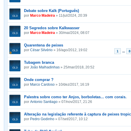
Debate sobre Kalk (Português)
por
Marco Madeira
» 11/jul/2024, 20:39
20 Segredos sobre Kalkwasser
por
Marco Madeira
» 30/mai/2024, 08:07
Quarentena de peixes
por
César Silvério
» 16/ago/2012, 19:02
...
1
8
Tubagem branca
por
João Malhadinhas
» 25/mar/2018, 20:52
Onde comprar ?
por
Marco Cardoso
» 10/dez/2017, 16:19
Palestra sobre como ter Anjos, borboletas... com corais.
por
Antonio Santiago
» 07/nov/2017, 21:26
Alteração na legislação referente à captura de peixes tropic
por
Pedro Godinho
» 07/set/2017, 10:12