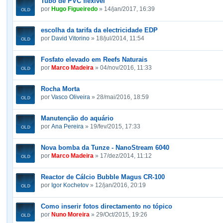
Tubo de PVC flexível
por
Hugo Figueiredo
» 14/jan/2017, 16:39
escolha da tarifa da electricidade EDP
por
David Vitorino
» 18/jul/2014, 11:54
Fosfato elevado em Reefs Naturais
por
Marco Madeira
» 04/nov/2016, 11:33
Rocha Morta
por
Vasco Oliveira
» 28/mai/2016, 18:59
Manutenção do aquário
por
Ana Pereira
» 19/fev/2015, 17:33
Nova bomba da Tunze - NanoStream 6040
por
Marco Madeira
» 17/dez/2014, 11:12
Reactor de Cálcio Bubble Magus CR-100
por
Igor Kochetov
» 12/jan/2016, 20:19
Como inserir fotos directamento no tópico
por
Nuno Moreira
» 29/Oct/2015, 19:26