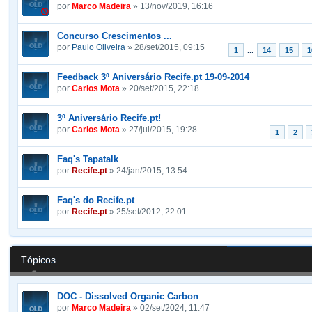
por
Marco Madeira
» 13/nov/2019, 16:16
Concurso Crescimentos ...
por
Paulo Oliveira
» 28/set/2015, 09:15
...
1
14
15
1
Feedback 3º Aniversário Recife.pt 19-09-2014
por
Carlos Mota
» 20/set/2015, 22:18
3º Aniversário Recife.pt!
por
Carlos Mota
» 27/jul/2015, 19:28
1
2
Faq's Tapatalk
por
Recife.pt
» 24/jan/2015, 13:54
Faq's do Recife.pt
por
Recife.pt
» 25/set/2012, 22:01
Tópicos
DOC - Dissolved Organic Carbon
por
Marco Madeira
» 02/set/2024, 11:47