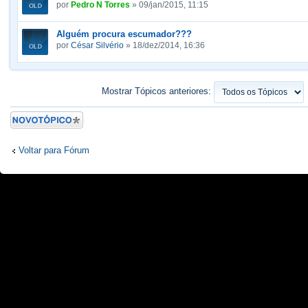
por
Pedro N Torres
» 09/jan/2015, 11:15
Alguém procura escumador???
por
César Silvério
» 18/dez/2014, 16:36
Mostrar Tópicos anteriores:
Criar um novo
Tópico
Voltar para Fórum