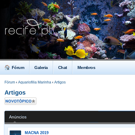
Fórum
Galeria
Chat
Membros
Fórum
‹
Aquariofilia Marinha
‹
Artigos
Artigos
Criar um novo
Tópico
Anúncios
MACNA 2019