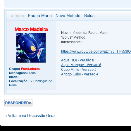
Fauna Marin - Novo Metodo - Bolus
Marco Madeira
Novo método da Fauna Marin:
"Bolus" Method
interessante!
https://www.youtube.com/watch?v=TIFv53t
Aqua HQI - Versão 8
Aqua Mangue - Versao 6
Grupo:
Fundadores
Cubo Millle - Versao 5
Mensagens:
1385
Antigo Cubo - Versao 4
Idade:
Localização:
S. Domingos de
Rana
Responder
Voltar para Discussão Geral