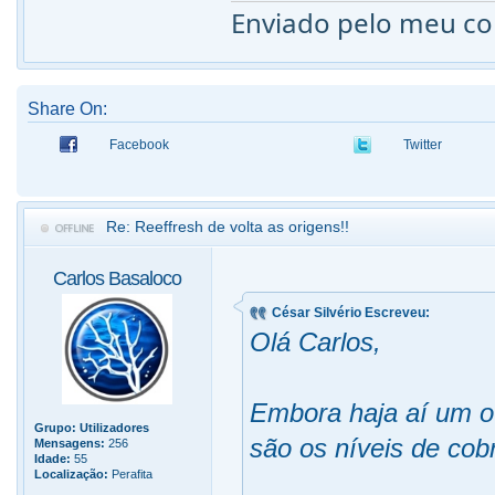
Enviado pelo meu c
Share On:
Facebook
Twitter
Re: Reeffresh de volta as origens!!
Carlos Basaloco
César Silvério Escreveu:
Olá Carlos,
Embora haja aí um o
Grupo:
Utilizadores
são os níveis de cobr
Mensagens:
256
Idade:
55
Localização:
Perafita