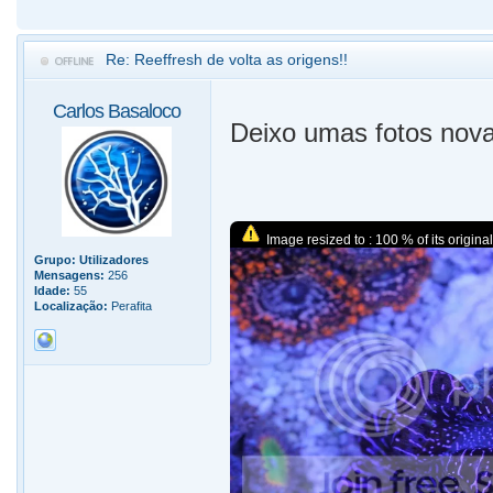
Re: Reeffresh de volta as origens!!
Carlos Basaloco
Deixo umas fotos nova
Image resized to : 100 % of its original
Grupo:
Utilizadores
Mensagens:
256
Idade:
55
Localização:
Perafita