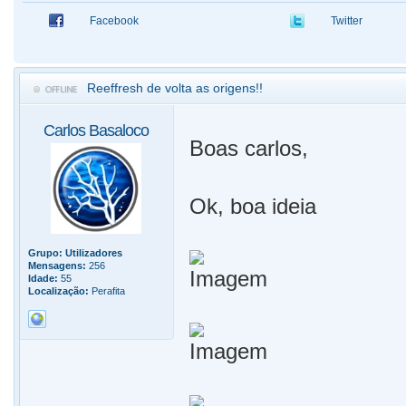
Facebook
Twitter
Reeffresh de volta as origens!!
Carlos Basaloco
Boas carlos,
Ok, boa ideia
Grupo:
Utilizadores
Mensagens:
256
Idade:
55
Localização:
Perafita