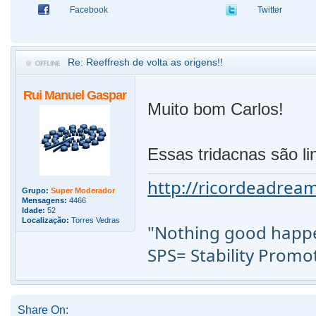
Facebook
Twitter
Re: Reeffresh de volta as origens!!
Rui Manuel Gaspar
Muito bom Carlos!
Essas tridacnas são li
http://ricordeadream
Grupo:
Super Moderador
Mensagens:
4466
Idade:
52
Localização:
Torres Vedras
"Nothing good happen
SPS= Stability Promo
Share On: