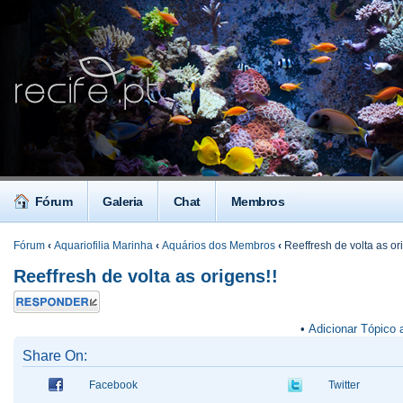
Fórum
Galeria
Chat
Membros
Fórum
‹
Aquariofilia Marinha
‹
Aquários dos Membros
‹
Reeffresh de volta as or
Reeffresh de volta as origens!!
Responder
•
Adicionar Tópico 
Share On:
Facebook
Twitter