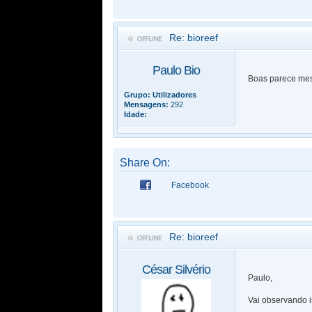
Re: bioreef
Paulo Bio
Boas parece mesm
Grupo:
Utilizadores
Mensagens:
292
Idade:
Share On:
Facebook
Re: bioreef
César Silvério
Paulo,
Vai observando i