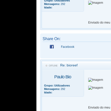
Grupo:
Utilizadores
Mensagens:
292
Idade:
Enviado do meu 
Share On:
Facebook
Re: bioreef
Paulo Bio
Grupo:
Utilizadores
Mensagens:
292
Idade:
Enviado do meu 