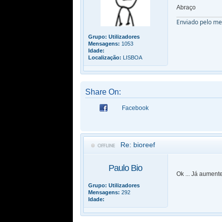
Abraço
Enviado pelo m
Grupo:
Utilizadores
Mensagens:
1053
Idade:
Localização:
LISBOA
Share On:
Facebook
Re: bioreef
Paulo Bio
Ok ... Já aument
Grupo:
Utilizadores
Mensagens:
292
Idade: