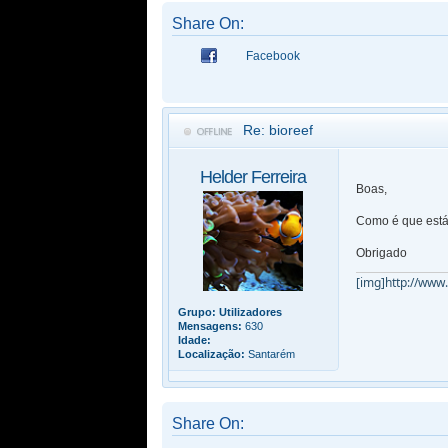
Share On:
Facebook
Re: bioreef
Helder Ferreira
Boas,
Como é que está
Obrigado
[img]http://www
Grupo:
Utilizadores
Mensagens:
630
Idade:
Localização:
Santarém
Share On: