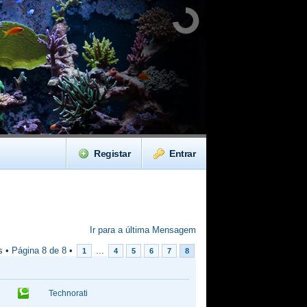
Registar
Entrar
Ir para a última Mensagem
s •
Página
8
de
8
•
...
1
4
5
6
7
8
Technorati