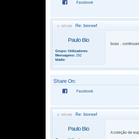
Facebook
Re: bioreef
Paulo Bio
boas .. continua
Grupo:
Utilizadores
Mensagens:
292
Idade:
Share On:
Facebook
Re: bioreef
Paulo Bio
A coleção de eup