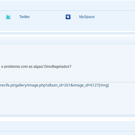
Twitter
MySpace
 o problema com as algas/ Dinoflagelados?
.recife.pt/gallery/image.php?album_id=261&image_id=6127[/img]