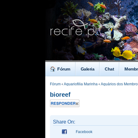
Fórum
Galeria
Chat
Membr
Fórum
‹
Aquariofilia Marinha
‹
Aquários dos Membro
bioreef
Responder
Share On:
Facebook