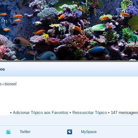
os
s
‹
bioreef
•
Adicionar Tópico aos Favoritos
•
Ressuscitar Tópico
• 147 mensagen
Twitter
MySpace