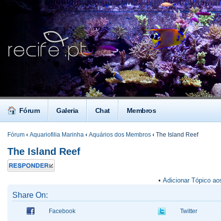
Fórum
Galeria
Chat
Membros
Fórum
‹
Aquariofilia Marinha
‹
Aquários dos Membros
‹
The Island Reef
The Island Reef
Responder
•
Adicionar Tópico ao
Share On:
Facebook
Twitter