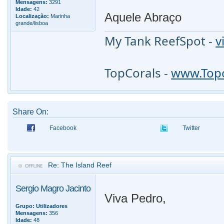
Mensagens:
3291
Idade:
42
Aquele Abraço
Localização:
Marinha
grande/lisboa
My Tank ReefSpot -
v
TopCorals -
www.Topc
Share On:
Facebook
Twitter
Re: The Island Reef
Sergio Magro Jacinto
Viva Pedro,
Grupo:
Utilizadores
Mensagens:
356
Idade:
48