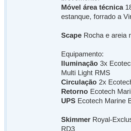
Móvel área técnica
18
estanque, forrado a V
Scape
Rocha e areia m
Equipamento:
Iluminação
3x Ecotec
Multi Light RMS
Circulação
2x Ecotec
Retorno
Ecotech Mari
UPS
Ecotech Marine B
Skimmer
Royal-Exclu
RD3