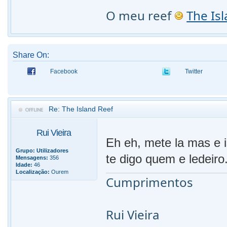
O meu reef
The Is
Share On:
Facebook
Twitter
Re: The Island Reef
Rui Vieira
Eh eh, mete la mas e
Grupo:
Utilizadores
te digo quem e ledeiro
Mensagens:
356
Idade:
46
Localização:
Ourem
Cumprimentos
Rui Vieira