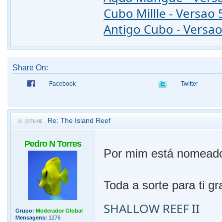
Cubo Millle - Versao 
Antigo Cubo - Versao
Share On:
Facebook
Twitter
Re: The Island Reef
Pedro N Torres
Por mim está nomeado o
Toda a sorte para ti g
SHALLOW REEF II
Grupo:
Moderador Global
Mensagens:
1276