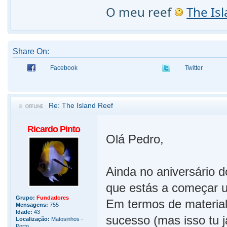
O meu reef
The Is
Share On:
Facebook
Twitter
Re: The Island Reef
Ricardo Pinto
Olá Pedro,
Ainda no aniversário do
que estás a começar u
Grupo:
Fundadores
Em termos de material,
Mensagens:
755
Idade:
43
sucesso (mas isso tu j
Localização:
Matosinhos -
Porto