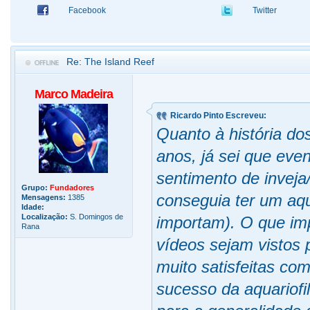
Facebook
Twitter
Re: The Island Reef
Marco Madeira
Ricardo Pinto Escreveu:
Quanto à história do
anos, já sei que ev
sentimento de inveja
Grupo:
Fundadores
conseguia ter um aqu
Mensagens:
1385
Idade:
Localização:
S. Domingos de
importam). O que im
Rana
vídeos sejam vistos 
muito satisfeitas co
sucesso da aquariofi