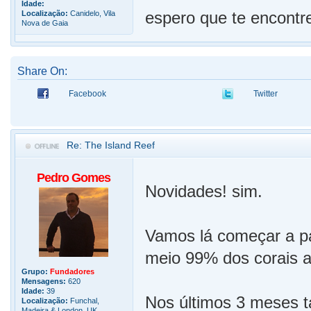
Idade:
espero que te encont
Localização:
Canidelo, Vila
Nova de Gaia
Share On:
Facebook
Twitter
Re: The Island Reef
Pedro Gomes
Novidades! sim.
Vamos lá começar a pa
meio 99% dos corais a
Grupo:
Fundadores
Mensagens:
620
Idade:
39
Nos últimos 3 meses t
Localização:
Funchal,
Madeira & London, UK