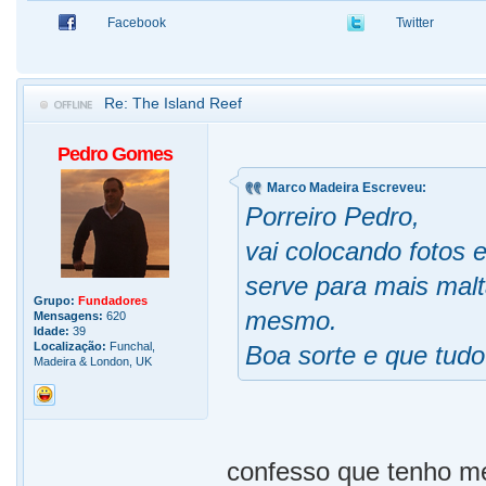
Facebook
Twitter
Re: The Island Reef
Pedro Gomes
Marco Madeira Escreveu:
Porreiro Pedro,
vai colocando fotos 
serve para mais malt
Grupo:
Fundadores
mesmo.
Mensagens:
620
Idade:
39
Localização:
Funchal,
Boa sorte e que tud
Madeira & London, UK
confesso que tenho m