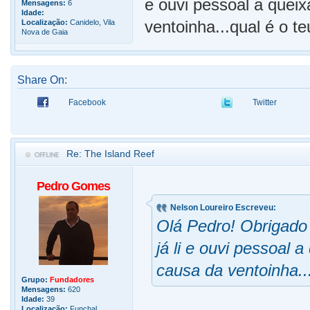
e ouvi pessoal a queix
Mensagens:
6
Idade:
ventoinha...qual é o t
Localização:
Canidelo, Vila
Nova de Gaia
Share On:
Facebook
Twitter
Re: The Island Reef
Pedro Gomes
Nelson Loureiro Escreveu:
Olá Pedro! Obrigado 
já li e ouvi pessoal 
causa da ventoinha..
Grupo:
Fundadores
Mensagens:
620
Idade:
39
Localização:
Funchal,