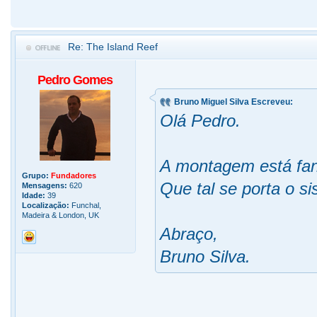
Re: The Island Reef
Pedro Gomes
Bruno Miguel Silva Escreveu:
Olá Pedro.
A montagem está fan
Grupo:
Fundadores
Que tal se porta o s
Mensagens:
620
Idade:
39
Localização:
Funchal,
Madeira & London, UK
Abraço,
Bruno Silva.