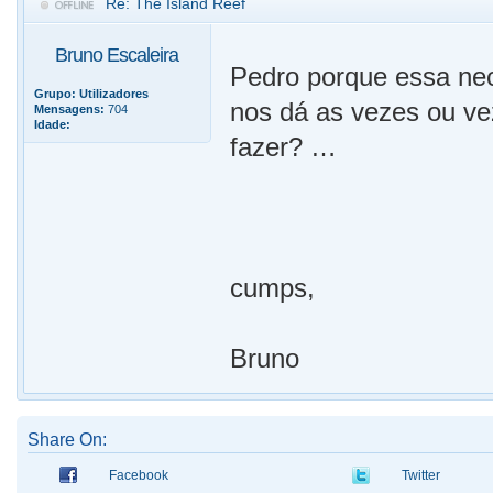
Re: The Island Reef
Bruno Escaleira
Pedro porque essa ne
Grupo:
Utilizadores
nos dá as vezes ou v
Mensagens:
704
Idade:
fazer? …
cumps,
Bruno
Share On:
Facebook
Twitter