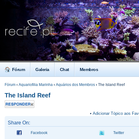
Fórum
Galeria
Chat
Membros
Fórum
‹
Aquariofilia Marinha
‹
Aquários dos Membros
‹
The Island Reef
The Island Reef
Responder
•
Adicionar Tópico aos Fav
Share On:
Facebook
Twitter