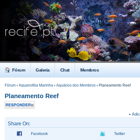
Fórum
Galeria
Chat
Membros
Fórum
‹
Aquariofilia Marinha
‹
Aquários dos Membros
‹
Planeamento Reef
Planeamento Reef
Responder
•
Adic
Share On:
Facebook
Twitter