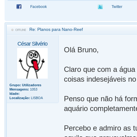
Facebook
Twitter
Re: Planos para Nano-Reef
César Silvério
Olá Bruno,
Claro que com a água n
coisas indesejáveis no
Grupo:
Utilizadores
Mensagens:
1053
Idade:
Penso que não há for
Localização:
LISBOA
aquário completamente
Percebo e admiro as t