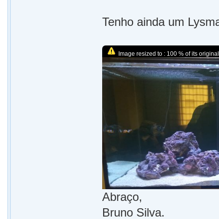
Tenho ainda um Lysma
Image resized to : 100 % of its original
Abraço,
Bruno Silva.