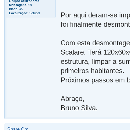
Grupo:
Utilizadores
Mensagens:
99
Idade:
45
Por aqui deram-se im
Localização:
Setúbal
foi finalmente desmon
Com esta desmontagem
Scalare. Terá 120x60x
estrutura, limpar a su
primeiros habitantes.
Próximos passos em b
Abraço,
Bruno Silva.
Share On: