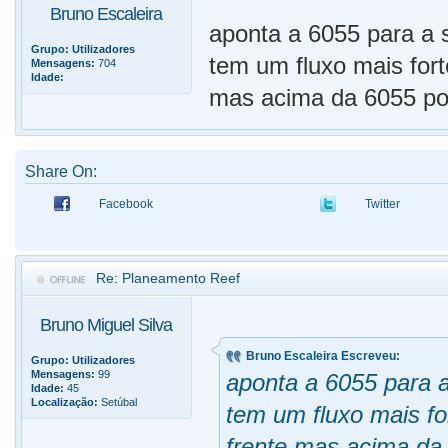
Bruno Escaleira
aponta a 6055 para a s
Grupo:
Utilizadores
tem um fluxo mais fort
Mensagens:
704
Idade:
mas acima da 6055 poi
Share On:
Facebook
Twitter
Re: Planeamento Reef
Bruno Miguel Silva
Bruno Escaleira Escreveu:
Grupo:
Utilizadores
Mensagens:
99
aponta a 6055 para a
Idade:
45
Localização:
Setúbal
tem um fluxo mais fo
frente mas acima da