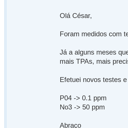
Olá César,
Foram medidos com tes
Já a alguns meses que
mais TPAs, mais prec
Efetuei novos testes e
P04 -> 0.1 ppm
No3 -> 50 ppm
Abraço