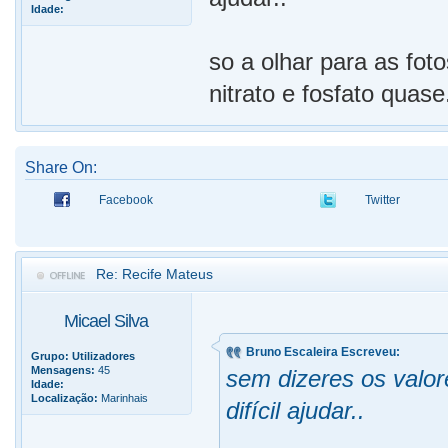
Idade:
so a olhar para as fot
nitrato e fosfato quas
Share On:
Facebook
Twitter
Re: Recife Mateus
Micael Silva
Bruno Escaleira Escreveu:
Grupo:
Utilizadores
Mensagens:
45
sem dizeres os valo
Idade:
Localização:
Marinhais
difícil ajudar..