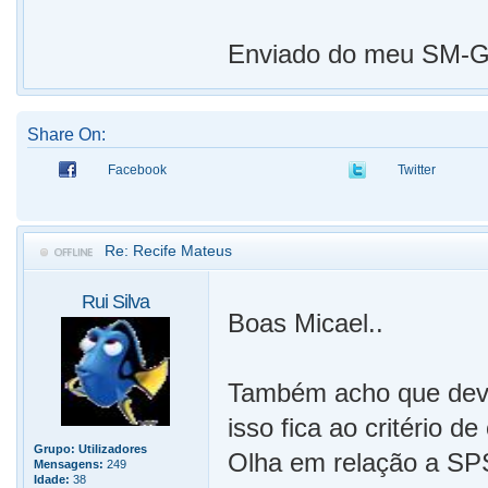
Enviado do meu SM-G9
Share On:
Facebook
Twitter
Re: Recife Mateus
Rui Silva
Boas Micael..
Também acho que devia
isso fica ao critério d
Grupo:
Utilizadores
Olha em relação a SPS
Mensagens:
249
Idade:
38