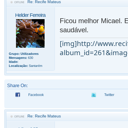
Re: Recife Mateus
Helder Ferreira
Ficou melhor Micael. 
saudável.
[img]http://www.reci
album_id=261&image
Grupo:
Utilizadores
Mensagens:
630
Idade:
Localização:
Santarém
Share On:
Facebook
Twitter
Re: Recife Mateus