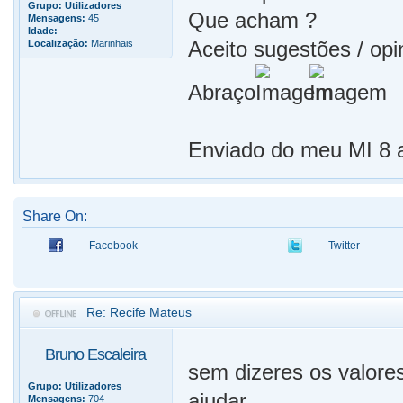
Grupo:
Utilizadores
Que acham ?
Mensagens:
45
Idade:
Aceito sugestões / opi
Localização:
Marinhais
Abraço
Enviado do meu MI 8 a
Share On:
Facebook
Twitter
Re: Recife Mateus
Bruno Escaleira
sem dizeres os valores
Grupo:
Utilizadores
ajudar..
Mensagens:
704