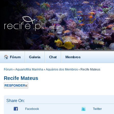
Fórum
Galeria
Chat
Membros
Fórum
‹
Aquariofilia Marinha
‹
Aquários dos Membros
‹
Recife Mateus
Recife Mateus
Responder
Share On:
Facebook
Twitter