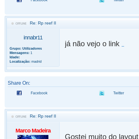
Facebook
Twitter
Re: Rp reef II
innabr11
já não vejo o link
um poncho
Grupo:
Utilizadores
Mensagens:
1
Idade:
Localização:
madrid
Share On:
Facebook
Twitter
Re: Rp reef II
Marco Madeira
Gostei muito do layout