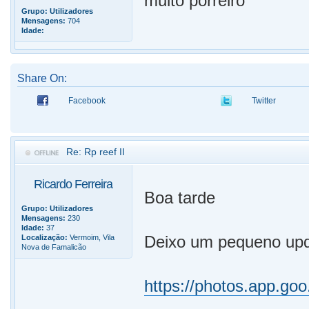
muito porreiro
Grupo:
Utilizadores
Mensagens:
704
Idade:
Share On:
Facebook
Twitter
Re: Rp reef II
Ricardo Ferreira
Boa tarde
Grupo:
Utilizadores
Mensagens:
230
Idade:
37
Deixo um pequeno up
Localização:
Vermoim, Vila
Nova de Famalicão
https://photos.app.g