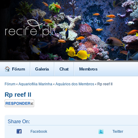
Fórum
Galeria
Chat
Membros
Fórum
‹
Aquariofilia Marinha
‹
Aquários dos Membros
‹
Rp reef II
Rp reef II
Responder
Share On:
Facebook
Twitter