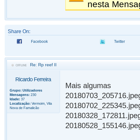
nesta Mensa
Share On:
Facebook
Twitter
Re: Rp reef II
Ricardo Ferreira
Mais algumas
Grupo:
Utilizadores
20180703_205716.jpe
Mensagens:
230
Idade:
37
20180702_225345.jpe
Localização:
Vermoim, Vila
Nova de Famalicão
20180328_172811.jpe
20180528_155146.jpe