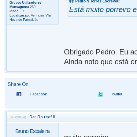
Pedro N Torres Escreveu:
Grupo:
Utilizadores
Mensagens:
230
Está muito porreiro 
Idade:
37
Localização:
Vermoim, Vila
Nova de Famalicão
Obrigado Pedro. Eu ac
Ainda noto que está 
Share On:
Facebook
Twitter
Re: Rp reef II
Bruno Escaleira