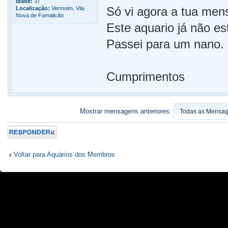
Idade:
37
Só vi agora a tua me
Localização:
Vermoim, Vila
Nova de Famalicão
Este aquario já não es
Passei para um nano.
Cumprimentos
Mostrar mensagens anteriores:
Responder
Voltar para Aquários dos Membros