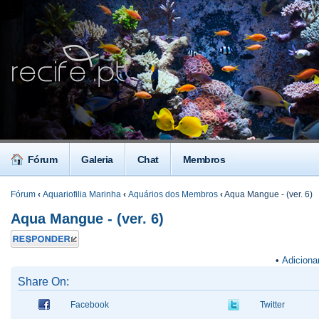
Fórum
Galeria
Chat
Membros
Fórum
‹
Aquariofilia Marinha
‹
Aquários dos Membros
‹
Aqua Mangue - (ver. 6)
Aqua Mangue - (ver. 6)
Responder
•
Adiciona
Share On:
Facebook
Twitter