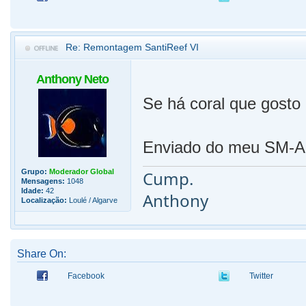
Re: Remontagem SantiReef VI
Anthony Neto
Se há coral que gosto 
Enviado do meu SM-A5
Grupo:
Moderador Global
Cump.
Mensagens:
1048
Idade:
42
Anthony
Localização:
Loulé / Algarve
Share On:
Facebook
Twitter