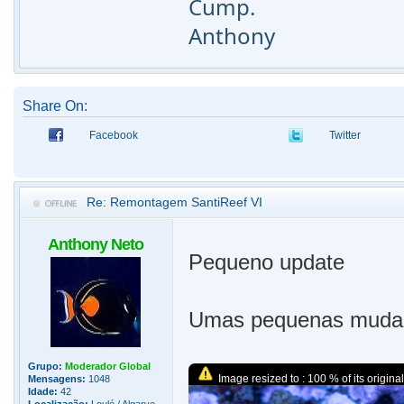
Cump.
Anthony
Share On:
Facebook
Twitter
Re: Remontagem SantiReef VI
Anthony Neto
Pequeno update
Umas pequenas mudança
Grupo:
Moderador Global
Image resized to : 100 % of its original
Mensagens:
1048
Idade:
42