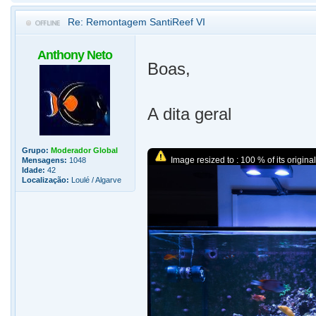
Re: Remontagem SantiReef VI
Anthony Neto
Boas,
A dita geral
Grupo:
Moderador Global
Image resized to : 100 % of its original
Mensagens:
1048
Idade:
42
Localização:
Loulé / Algarve