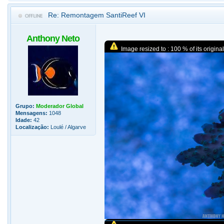
Re: Remontagem SantiReef VI
Anthony Neto
Image resized to : 100 % of its original
Grupo:
Moderador Global
Mensagens:
1048
Idade:
42
Localização:
Loulé / Algarve