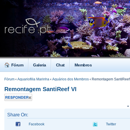
Fórum
Galeria
Chat
Membros
Fórum
‹
Aquariofilia Marinha
‹
Aquários dos Membros
‹
Remontagem SantiReef
Remontagem SantiReef VI
Responder
•
Share On:
Facebook
Twitter