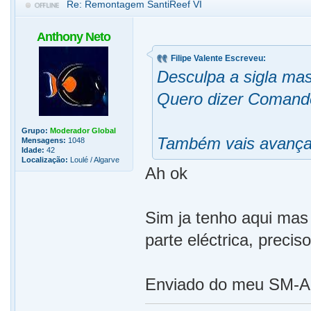
Re: Remontagem SantiReef VI
Anthony Neto
Filipe Valente Escreveu:
Desculpa a sigla mas
Quero dizer Comando
Grupo:
Moderador Global
Também vais avançar
Mensagens:
1048
Idade:
42
Localização:
Loulé / Algarve
Ah ok
Sim ja tenho aqui mas
parte eléctrica, preci
Enviado do meu SM-A5