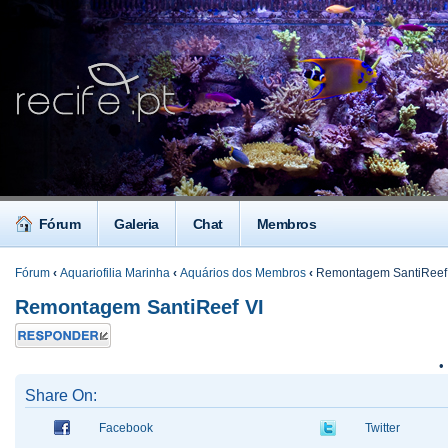
Fórum
Galeria
Chat
Membros
Fórum
‹
Aquariofilia Marinha
‹
Aquários dos Membros
‹
Remontagem SantiReef
Remontagem SantiReef VI
Responder
•
Share On:
Facebook
Twitter