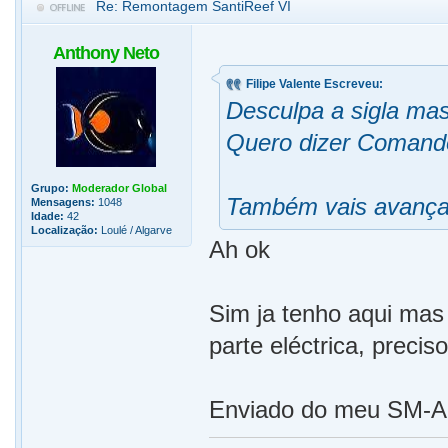
Re: Remontagem SantiReef VI
Anthony Neto
Filipe Valente Escreveu:
Desculpa a sigla mas
Quero dizer Comando
Grupo:
Moderador Global
Também vais avançar
Mensagens:
1048
Idade:
42
Localização:
Loulé / Algarve
Ah ok
Sim ja tenho aqui mas
parte eléctrica, preci
Enviado do meu SM-A5