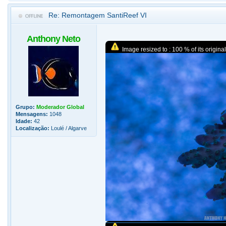
Re: Remontagem SantiReef VI
Anthony Neto
Image resized to : 100 % of its original
Grupo:
Moderador Global
Mensagens:
1048
Idade:
42
Localização:
Loulé / Algarve