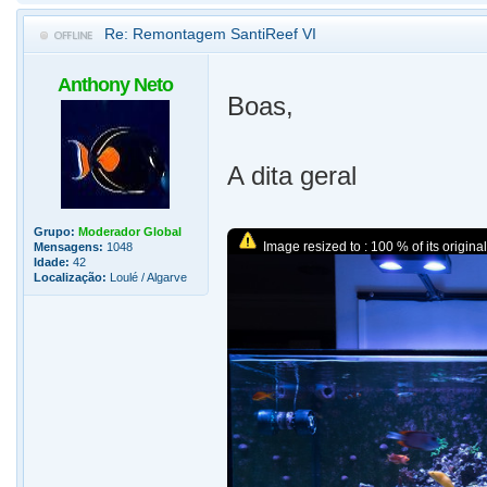
Re: Remontagem SantiReef VI
Anthony Neto
Boas,
A dita geral
Grupo:
Moderador Global
Image resized to : 100 % of its original
Mensagens:
1048
Idade:
42
Localização:
Loulé / Algarve