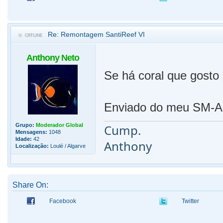
Re: Remontagem SantiReef VI
Anthony Neto
Se há coral que gosto 
Enviado do meu SM-A5
Grupo:
Moderador Global
Cump.
Mensagens:
1048
Idade:
42
Anthony
Localização:
Loulé / Algarve
Share On:
Facebook
Twitter