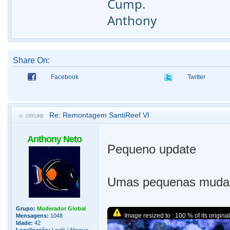
Cump.
Anthony
Share On:
Facebook
Twitter
Re: Remontagem SantiReef VI
Anthony Neto
Pequeno update
Umas pequenas mudança
Grupo:
Moderador Global
Image resized to : 100 % of its original
Mensagens:
1048
Idade:
42