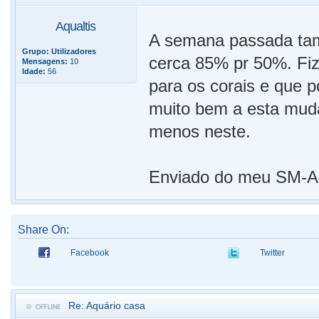
Aqualtis
A semana passada tamb
Grupo:
Utilizadores
cerca 85% pr 50%. Fiz
Mensagens:
10
Idade:
56
para os corais e que p
muito bem a esta mud
menos neste.
Enviado do meu SM-A4
Share On:
Facebook
Twitter
Re: Aquário casa