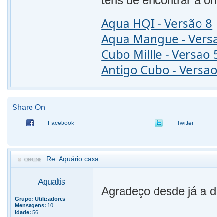
tens de encontrar a or
Aqua HQI - Versão 8
Aqua Mangue - Vers
Cubo Millle - Versao 
Antigo Cubo - Versao
Share On:
Facebook
Twitter
Re: Aquário casa
Aqualtis
Agradeço desde já a di
Grupo:
Utilizadores
Mensagens:
10
Idade:
56