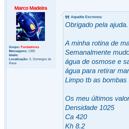
Marco Madeira
Aqualtis Escreveu:
Obrigado pela ajuda.
A minha rotina de m
Grupo:
Fundadores
Semanalmente mudo e
Mensagens:
1385
Idade:
Localização:
S. Domingos de
água de osmose e sa
Rana
água para retirar ma
Limpo tb as bombas 
Os meu últimos valo
Densidade 1025
Ca 420
Kh 8.2