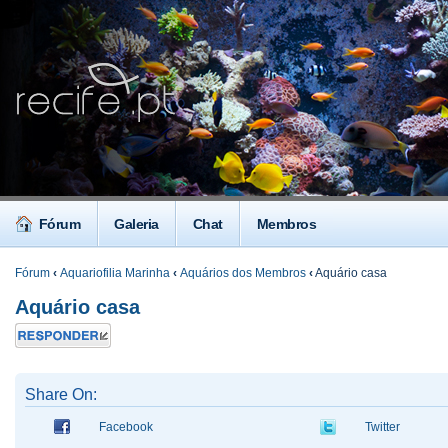
Fórum
Galeria
Chat
Membros
Fórum
‹
Aquariofilia Marinha
‹
Aquários dos Membros
‹
Aquário casa
Aquário casa
Responder
Share On:
Facebook
Twitter