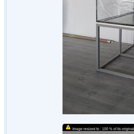
Image resized to : 100 % of its original