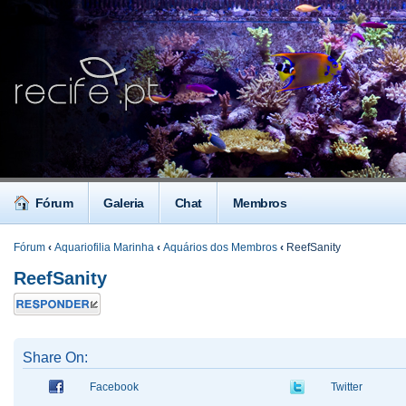
Fórum
Galeria
Chat
Membros
Fórum
‹
Aquariofilia Marinha
‹
Aquários dos Membros
‹
ReefSanity
ReefSanity
Responder
Share On:
Facebook
Twitter