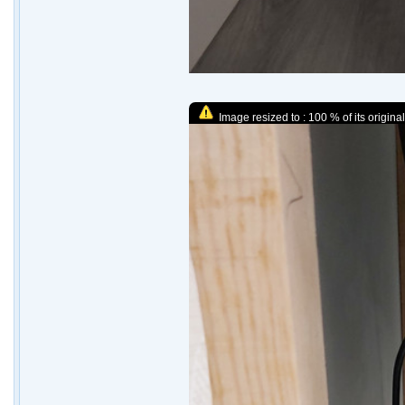
Image resized to : 100 % of its original