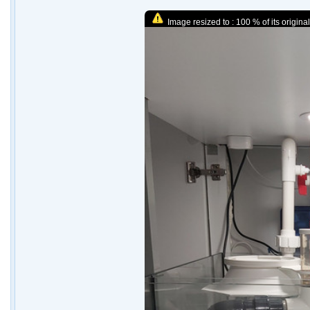
Image resized to : 100 % of its original