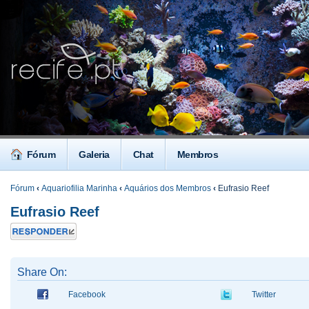
Fórum
Galeria
Chat
Membros
Fórum
‹
Aquariofilia Marinha
‹
Aquários dos Membros
‹
Eufrasio Reef
Eufrasio Reef
Responder
Share On:
Facebook
Twitter