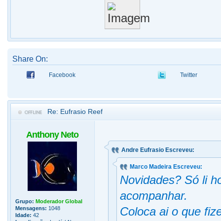
Share On:
Facebook
Twitter
Re: Eufrasio Reef
Anthony Neto
Andre Eufrasio Escreveu:
Marco Madeira Escreveu:
Novidades? Só li h
acompanhar.
Grupo:
Moderador Global
Coloca ai o que fiz
Mensagens:
1048
Idade:
42