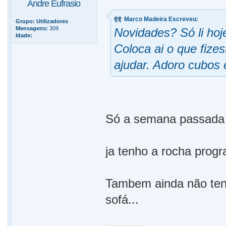
Andre Eufrasio
Marco Madeira Escreveu:
Grupo:
Utilizadores
Mensagens:
309
Novidades? Só li ho
Idade:
Coloca ai o que fize
ajudar. Adoro cubos 
Só a semana passada 
ja tenho a rocha progr
Tambem ainda não tenh
sofá...