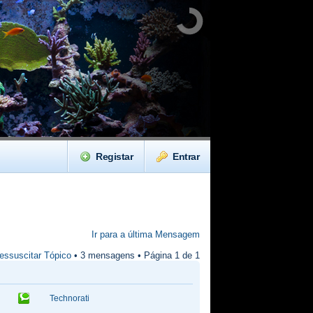
Registar
Entrar
Ir para a última Mensagem
essuscitar Tópico
• 3 mensagens • Página
1
de
1
Technorati