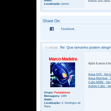
Idade:
Editado pela última
Localização:
portos
Share On:
Facebook
Re: Que tamanho podem atingir
Marco Madeira
Após 8 anos é be
Aqua HQI - Vers
Aqua Mangue - 
Cubo Millle - Ve
Antigo Cubo - V
Grupo:
Fundadores
Mensagens:
1385
Idade:
Localização:
S. Domingos de
Rana