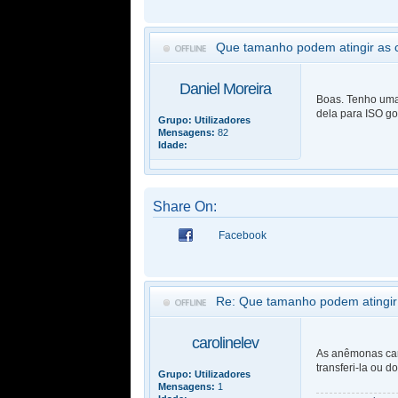
Que tamanho podem atingir as 
Daniel Moreira
Boas. Tenho uma 
dela para ISO go
Grupo:
Utilizadores
Mensagens:
82
Idade:
Share On:
Facebook
Re: Que tamanho podem atingir
carolinelev
As anêmonas carp
transferi-la ou d
Grupo:
Utilizadores
Mensagens:
1