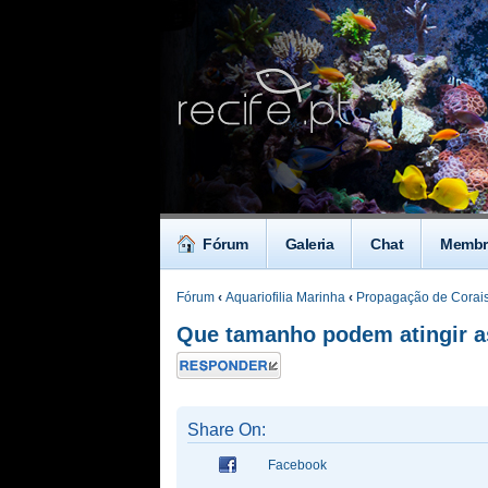
Fórum
Galeria
Chat
Membr
Fórum
‹
Aquariofilia Marinha
‹
Propagação de Corais
Que tamanho podem atingir a
Responder
Share On:
Facebook