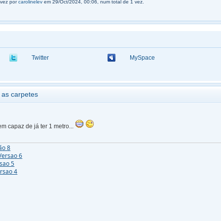
 vez por
carolinelev
em 29/Oct/2024, 00:06, num total de 1 vez.
Twitter
MySpace
 as carpetes
m capaz de já ter 1 metro...
ão 8
Versao 6
rsao 5
ersao 4