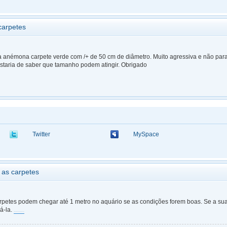
carpetes
anémona carpete verde com /+ de 50 cm de diâmetro. Muito agressiva e não para d
staria de saber que tamanho podem atingir. Obrigado
Twitter
MySpace
 as carpetes
etes podem chegar até 1 metro no aquário se as condições forem boas. Se a sua 
oá-la.
uma bela coleção de ponchos