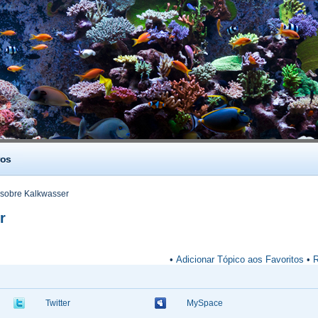
os
sobre Kalkwasser
r
•
Adicionar Tópico aos Favoritos
•
R
Twitter
MySpace