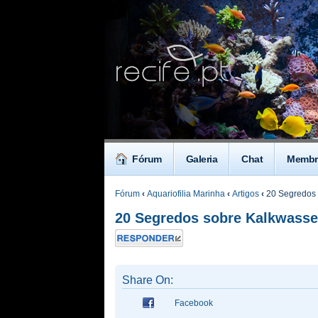
Fórum
Galeria
Chat
Membr
Fórum
‹
Aquariofilia Marinha
‹
Artigos
‹
20 Segredos 
20 Segredos sobre Kalkwasse
Responder
Share On:
Facebook