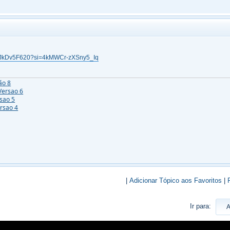
/-JJkDv5F620?si=4kMWCr-zXSny5_Iq
ão 8
Versao 6
rsao 5
ersao 4
|
Adicionar Tópico aos Favoritos
|
Ir para: