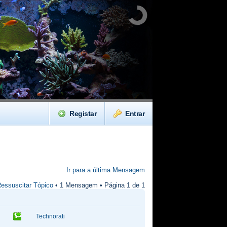
Registar
Entrar
Ir para a última Mensagem
essuscitar Tópico
• 1 Mensagem • Página
1
de
1
Technorati