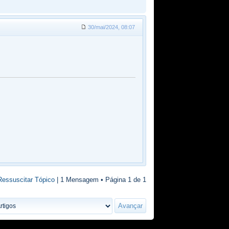
30/mai/2024, 08:07
Ressuscitar Tópico
| 1 Mensagem • Página
1
de
1