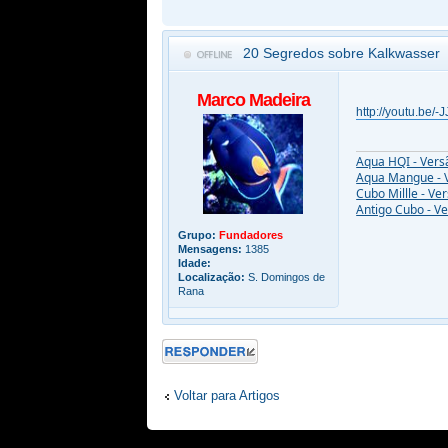
20 Segredos sobre Kalkwasser
Marco Madeira
http://youtu.be
Aqua HQI - Vers
Aqua Mangue - 
Cubo Millle - Ve
Antigo Cubo - V
Grupo:
Fundadores
Mensagens:
1385
Idade:
Localização:
S. Domingos de
Rana
Responder
Voltar para Artigos